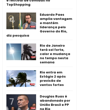
e festival de comidas no
TopShopping
Eduardo Paes
amplia vantagem
e mantém
liderança pelo
Governo do Rio,
diz pesquisa
Rio de Janeiro
terá sol forte,
calor e mudança
no tempo nesta
semana
Rio entra em
Estágio 2 após
previsão de
ventos fortes
Douglas Ruas é
abandonado por
União Brasil e PP
no Rio