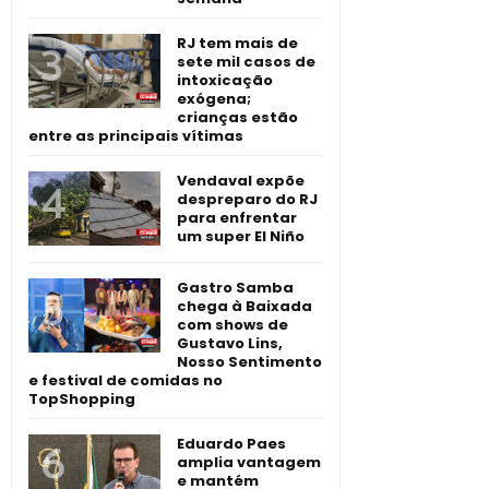
RJ tem mais de
sete mil casos de
intoxicação
exógena;
crianças estão
entre as principais vítimas
Vendaval expõe
despreparo do RJ
para enfrentar
um super El Niño
Gastro Samba
chega à Baixada
com shows de
Gustavo Lins,
Nosso Sentimento
e festival de comidas no
TopShopping
Eduardo Paes
amplia vantagem
e mantém