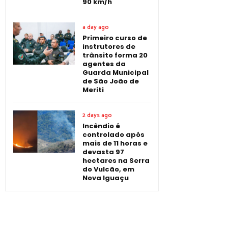
90 km/h
a day ago
Primeiro curso de
instrutores de
trânsito forma 20
agentes da
Guarda Municipal
de São João de
Meriti
2 days ago
Incêndio é
controlado após
mais de 11 horas e
devasta 97
hectares na Serra
do Vulcão, em
Nova Iguaçu