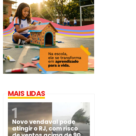
MAIS LIDAS
Novo vendaval pode
atingir o RJ, com risco
de ventos acima de 90