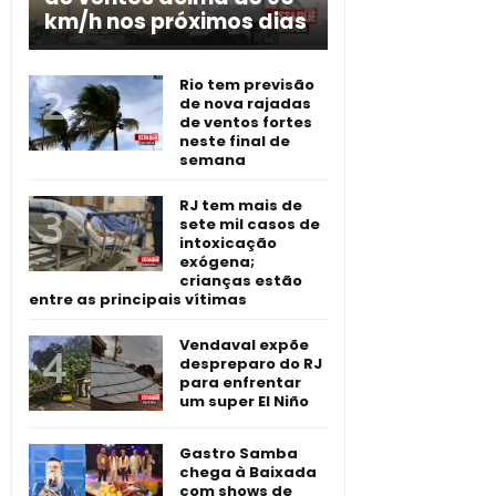
km/h nos próximos dias
Rio tem previsão
de nova rajadas
de ventos fortes
neste final de
semana
RJ tem mais de
sete mil casos de
intoxicação
exógena;
crianças estão
entre as principais vítimas
Vendaval expõe
despreparo do RJ
para enfrentar
um super El Niño
Gastro Samba
chega à Baixada
com shows de