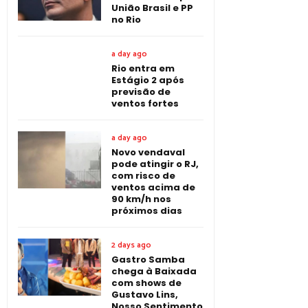
União Brasil e PP
no Rio
a day ago
Rio entra em
Estágio 2 após
previsão de
ventos fortes
a day ago
Novo vendaval
pode atingir o RJ,
com risco de
ventos acima de
90 km/h nos
próximos dias
2 days ago
Gastro Samba
chega à Baixada
com shows de
Gustavo Lins,
Nosso Sentimento