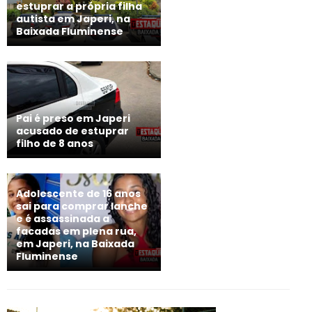
estuprar a própria filha
autista em Japeri, na
Baixada Fluminense
Pai é preso em Japeri
acusado de estuprar
filho de 8 anos
Adolescente de 16 anos
sai para comprar lanche
e é assassinada a
facadas em plena rua,
em Japeri, na Baixada
Fluminense