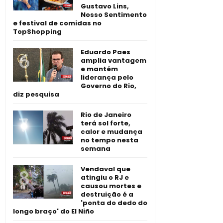
Gustavo Lins,
Nosso Sentimento
e festival de comidas no
TopShopping
Eduardo Paes
amplia vantagem
e mantém
liderança pelo
Governo do Rio,
diz pesquisa
Rio de Janeiro
terá sol forte,
calor e mudança
no tempo nesta
semana
Vendaval que
atingiu o RJ e
causou mortes e
destruição é a
'ponta do dedo do
longo braço' do El Niño