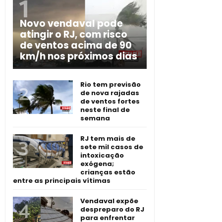
Novo vendaval pode
atingir o RJ, com risco
de ventos acima de 90
km/h nos próximos dias
Rio tem previsão
de nova rajadas
de ventos fortes
neste final de
semana
RJ tem mais de
sete mil casos de
intoxicação
exógena;
crianças estão
entre as principais vítimas
Vendaval expõe
despreparo do RJ
para enfrentar