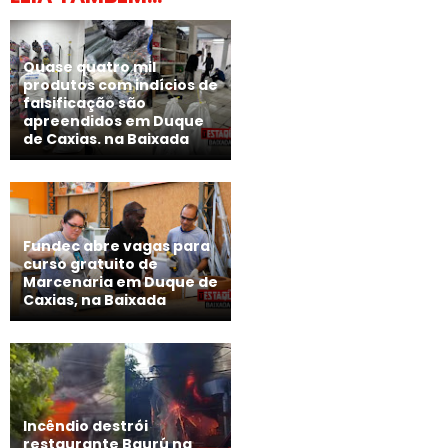
Quase quatro mil
produtos com indícios de
falsificação são
apreendidos em Duque
de Caxias. na Baixada
Fundec abre vagas para
curso gratuito de
Marcenaria em Duque de
Caxias, na Baixada
Incêndio destrói
restaurante Baurú na