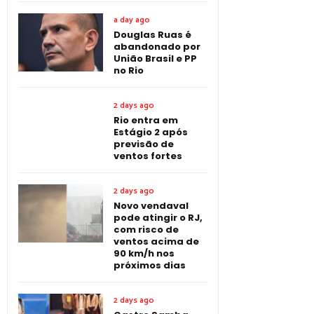
a day ago
Douglas Ruas é
abandonado por
União Brasil e PP
no Rio
2 days ago
Rio entra em
Estágio 2 após
previsão de
ventos fortes
2 days ago
Novo vendaval
pode atingir o RJ,
com risco de
ventos acima de
90 km/h nos
próximos dias
2 days ago