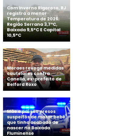
Com Inverno Rigoroso, RJ
registra a menor
Temperatura de 2026;
Região Serrana 3,7ºC,
Baixada 9,5°C E Capital
10,5°C
Moraes revoga medidas
cautelares contra
Canella, ex-prefeito de
Belford Roxo
Mãe e pai são presos
suspeitos de matar bebê
que tinha acabado de
nascer na Baixada
Fluminense