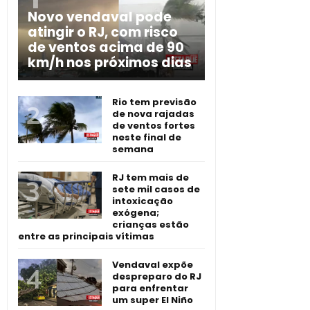
Novo vendaval pode
atingir o RJ, com risco
de ventos acima de 90
km/h nos próximos dias
Rio tem previsão
de nova rajadas
de ventos fortes
neste final de
semana
RJ tem mais de
sete mil casos de
intoxicação
exógena;
crianças estão
entre as principais vítimas
Vendaval expõe
despreparo do RJ
para enfrentar
um super El Niño