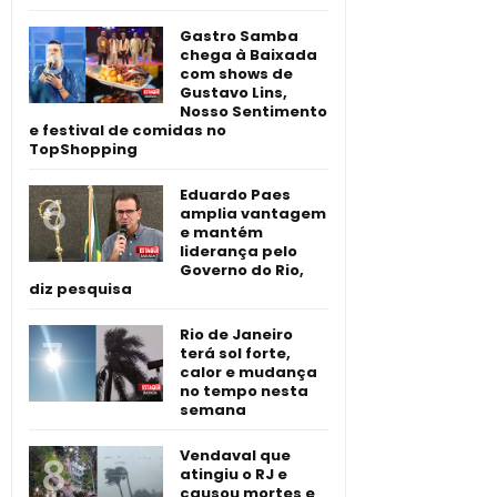
Gastro Samba
chega à Baixada
com shows de
Gustavo Lins,
Nosso Sentimento
e festival de comidas no
TopShopping
Eduardo Paes
amplia vantagem
e mantém
liderança pelo
Governo do Rio,
diz pesquisa
Rio de Janeiro
terá sol forte,
calor e mudança
no tempo nesta
semana
Vendaval que
atingiu o RJ e
causou mortes e