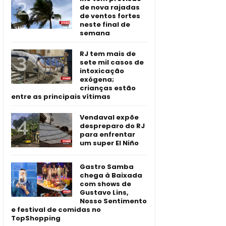
de nova rajadas
de ventos fortes
neste final de
semana
RJ tem mais de
sete mil casos de
intoxicação
exógena;
crianças estão
entre as principais vítimas
Vendaval expõe
despreparo do RJ
para enfrentar
um super El Niño
Gastro Samba
chega à Baixada
com shows de
Gustavo Lins,
Nosso Sentimento
e festival de comidas no
TopShopping