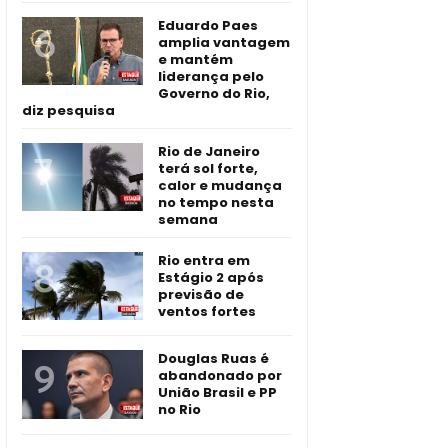
Eduardo Paes
amplia vantagem
e mantém
liderança pelo
Governo do Rio,
diz pesquisa
Rio de Janeiro
terá sol forte,
calor e mudança
no tempo nesta
semana
Rio entra em
Estágio 2 após
previsão de
ventos fortes
Douglas Ruas é
abandonado por
União Brasil e PP
no Rio