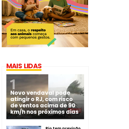
MAIS LIDAS
Novo vendaval pode
atingir o RJ, com risco
de ventos acima de 90
km/h nos próximos dias
Rio tem previsão