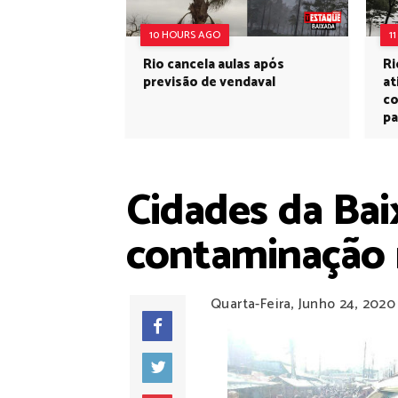
10 HOURS AGO
1
Rio cancela aulas após
Ri
previsão de vendaval
at
co
pa
Cidades da Bai
contaminação 
Quarta-Feira, Junho 24, 2020