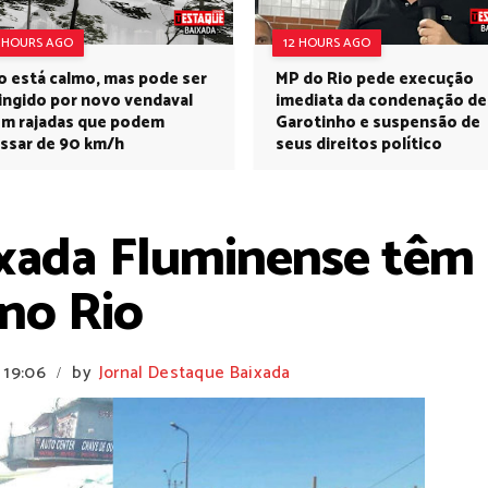
1 HOURS AGO
12 HOURS AGO
o está calmo, mas pode ser
MP do Rio pede execução
ingido por novo vendaval
imediata da condenação de
m rajadas que podem
Garotinho e suspensão de
ssar de 90 km/h
seus direitos político
xada Fluminense têm 
no Rio
19:06
by
Jornal Destaque Baixada
/