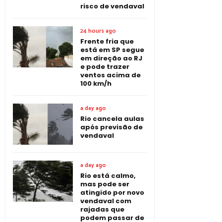
risco de vendaval
24 hours ago
Frente fria que
está em SP segue
em direção ao RJ
e pode trazer
ventos acima de
100 km/h
a day ago
Rio cancela aulas
após previsão de
vendaval
a day ago
Rio está calmo,
mas pode ser
atingido por novo
vendaval com
rajadas que
podem passar de