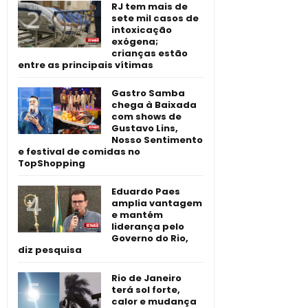
RJ tem mais de
sete mil casos de
intoxicação
exógena;
crianças estão
entre as principais vítimas
Gastro Samba
chega à Baixada
com shows de
Gustavo Lins,
Nosso Sentimento
e festival de comidas no
TopShopping
Eduardo Paes
amplia vantagem
e mantém
liderança pelo
Governo do Rio,
diz pesquisa
Rio de Janeiro
terá sol forte,
calor e mudança