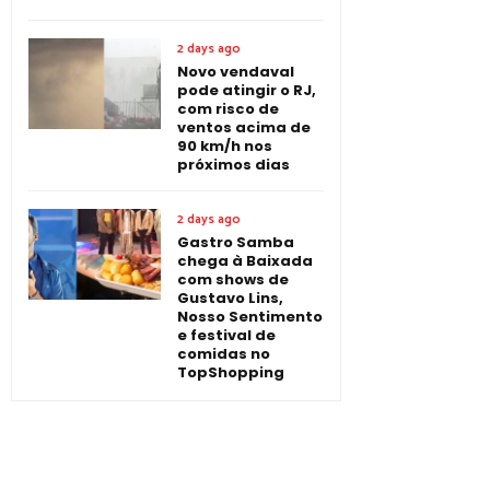
2 days ago
Novo vendaval
pode atingir o RJ,
com risco de
ventos acima de
90 km/h nos
próximos dias
2 days ago
Gastro Samba
chega à Baixada
com shows de
Gustavo Lins,
Nosso Sentimento
e festival de
comidas no
TopShopping