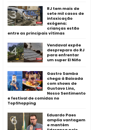
RJ tem mais de
sete mil casos de
intoxicação
exógena;
crianças estão
entre as principais vítimas
Vendaval expõe
despreparo do RJ
para enfrentar
um super El Niño
Gastro Samba
chega à Baixada
com shows de
Gustavo Lins,
Nosso Sentimento
e festival de comidas no
TopShopping
Eduardo Paes
amplia vantagem
e mantém
liderança pelo