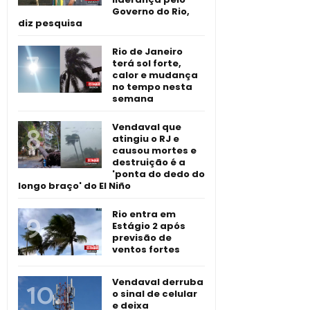
Governo do Rio,
diz pesquisa
Rio de Janeiro
terá sol forte,
calor e mudança
no tempo nesta
semana
Vendaval que
atingiu o RJ e
causou mortes e
destruição é a
'ponta do dedo do
longo braço' do El Niño
Rio entra em
Estágio 2 após
previsão de
ventos fortes
Vendaval derruba
o sinal de celular
e deixa