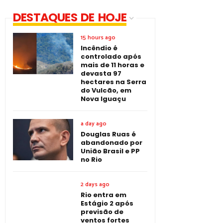
DESTAQUES DE HOJE
15 hours ago
Incêndio é
controlado após
mais de 11 horas e
devasta 97
hectares na Serra
do Vulcão, em
Nova Iguaçu
a day ago
Douglas Ruas é
abandonado por
União Brasil e PP
no Rio
2 days ago
Rio entra em
Estágio 2 após
previsão de
ventos fortes