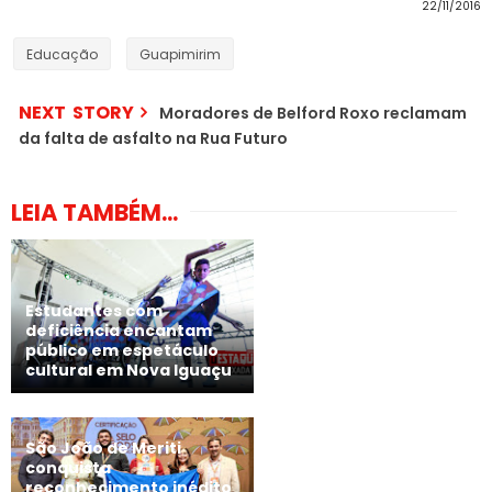
22/11/2016
Educação
Guapimirim
NEXT STORY
Moradores de Belford Roxo reclamam
da falta de asfalto na Rua Futuro
LEIA TAMBÉM...
Estudantes com
deficiência encantam
público em espetáculo
cultural em Nova Iguaçu
São João de Meriti
conquista
reconhecimento inédito