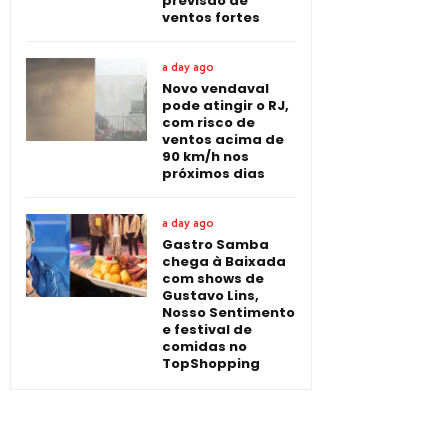
previsão de
ventos fortes
a day ago
Novo vendaval
pode atingir o RJ,
com risco de
ventos acima de
90 km/h nos
próximos dias
a day ago
Gastro Samba
chega à Baixada
com shows de
Gustavo Lins,
Nosso Sentimento
e festival de
comidas no
TopShopping