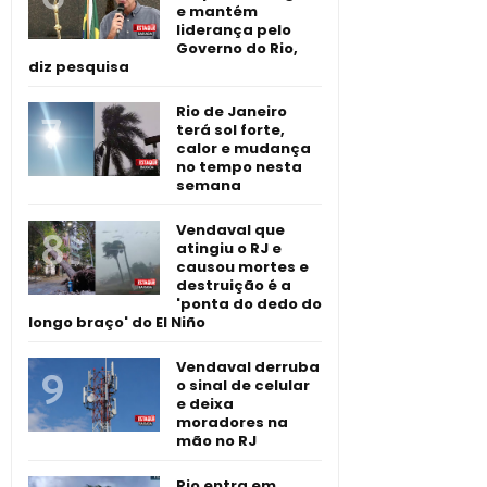
e mantém
liderança pelo
Governo do Rio,
diz pesquisa
Rio de Janeiro
terá sol forte,
calor e mudança
no tempo nesta
semana
Vendaval que
atingiu o RJ e
causou mortes e
destruição é a
'ponta do dedo do
longo braço' do El Niño
Vendaval derruba
o sinal de celular
e deixa
moradores na
mão no RJ
Rio entra em