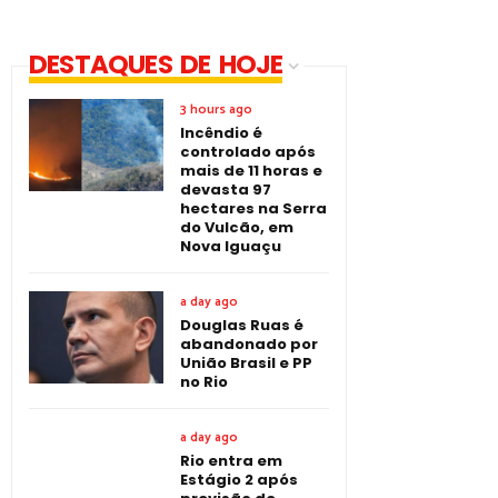
DESTAQUES DE HOJE
3 hours ago
Incêndio é
controlado após
mais de 11 horas e
devasta 97
hectares na Serra
do Vulcão, em
Nova Iguaçu
a day ago
Douglas Ruas é
abandonado por
União Brasil e PP
no Rio
a day ago
Rio entra em
Estágio 2 após