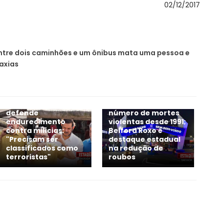
02/12/2017
ntre dois caminhões e um ônibus mata uma pessoa e
axias
Em pré-campanha
ao Senado, Canella
RJ registra menor
defende
número de mortes
endurecimento
violentas desde 1991;
contra milícias:
Belford Roxo é
"Precisam ser
destaque estadual
classificados como
na redução de
terroristas"
roubos