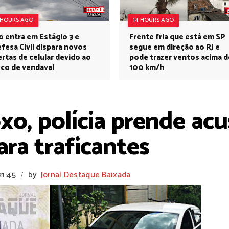
 HOURS AGO
14 HOURS AGO
o entra em Estágio 3 e
Frente fria que está em SP
fesa Civil dispara novos
segue em direção ao RJ e
ertas de celular devido ao
pode trazer ventos acima d
sco de vendaval
100 km/h
o, polícia prende acus
ra traficantes
21:45
by
Jornal Destaque Baixada
/