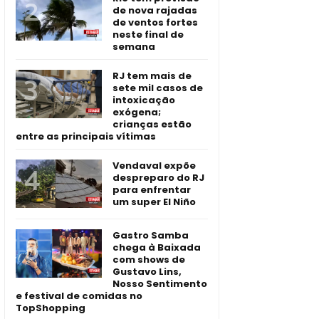
de nova rajadas
de ventos fortes
neste final de
semana
RJ tem mais de
sete mil casos de
intoxicação
exógena;
crianças estão
entre as principais vítimas
Vendaval expõe
despreparo do RJ
para enfrentar
um super El Niño
Gastro Samba
chega à Baixada
com shows de
Gustavo Lins,
Nosso Sentimento
e festival de comidas no
TopShopping