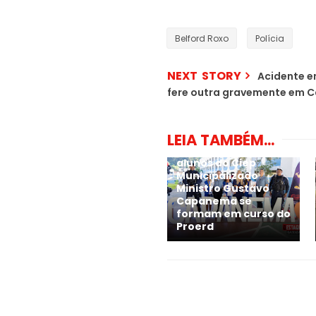
Belford Roxo
Polícia
NEXT STORY
Acidente e
fere outra gravemente em C
LEIA TAMBÉM...
Em Belford Roxo, 101
alunos do Ciep
Municipalizado
Ministro Gustavo
Capanema se
formam em curso do
Proerd