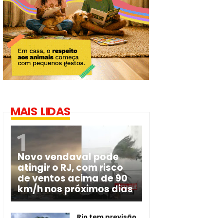
MAIS LIDAS
Novo vendaval pode
atingir o RJ, com risco
de ventos acima de 90
km/h nos próximos dias
Rio tem previsão