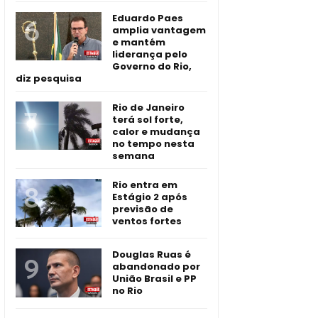
Eduardo Paes
amplia vantagem
e mantém
liderança pelo
Governo do Rio,
diz pesquisa
Rio de Janeiro
terá sol forte,
calor e mudança
no tempo nesta
semana
Rio entra em
Estágio 2 após
previsão de
ventos fortes
Douglas Ruas é
abandonado por
União Brasil e PP
no Rio