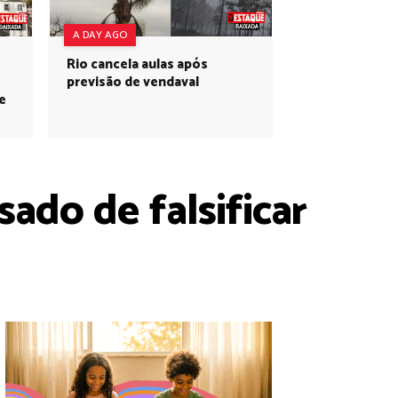
A DAY AGO
Rio cancela aulas após
previsão de vendaval
e
ado de falsificar