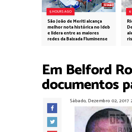
5 HOURS AGO
6
São João de Meriti alcança
Ri
melhor nota histórica no Ideb
De
e lidera entre as maiores
al
redes da Baixada Fluminense
ri
Em Belford Rox
documentos pa
Sábado, Dezembro 02, 2017