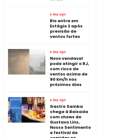
a day ago
Rio entra em
Estágio 2 após
previsão de
ventos fortes
a day ago
Novo vendaval
pode atingir o RJ,
com risco de
ventos acima de
90 km/h nos
próximos dias
a day ago
Gastro Samba
chega à Baixada
com shows de
Gustavo Lins,
Nosso Sentimento
e festival de
comidas no