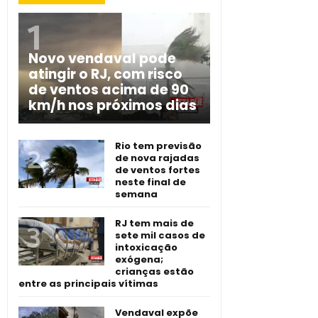
Novo vendaval pode
atingir o RJ, com risco
de ventos acima de 90
km/h nos próximos dias
Rio tem previsão
de nova rajadas
de ventos fortes
neste final de
semana
RJ tem mais de
sete mil casos de
intoxicação
exógena;
crianças estão
entre as principais vítimas
Vendaval expõe