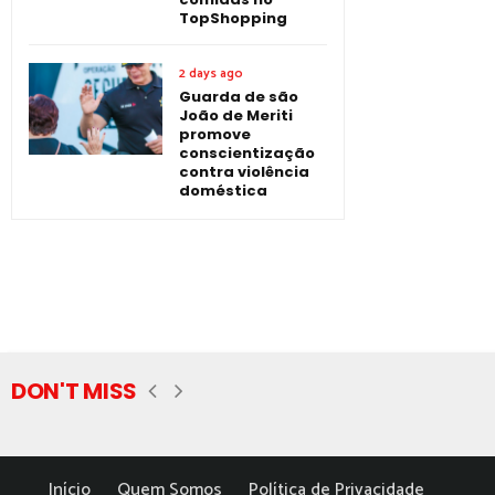
TopShopping
2 days ago
Guarda de são
João de Meriti
promove
conscientização
contra violência
doméstica
DON'T MISS
Início
Quem Somos
Política de Privacidade