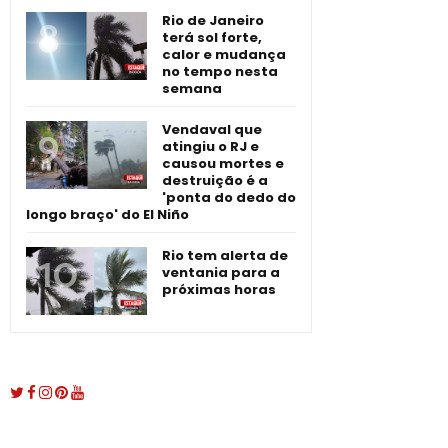
Rio de Janeiro
terá sol forte,
calor e mudança
no tempo nesta
semana
Vendaval que
atingiu o RJ e
causou mortes e
destruição é a
'ponta do dedo do
longo braço' do El Niño
Rio tem alerta de
ventania para a
próximas horas