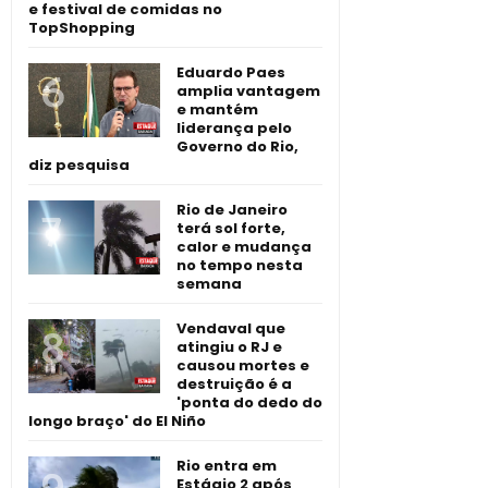
e festival de comidas no
TopShopping
Eduardo Paes
amplia vantagem
e mantém
liderança pelo
Governo do Rio,
diz pesquisa
Rio de Janeiro
terá sol forte,
calor e mudança
no tempo nesta
semana
Vendaval que
atingiu o RJ e
causou mortes e
destruição é a
'ponta do dedo do
longo braço' do El Niño
Rio entra em
Estágio 2 após