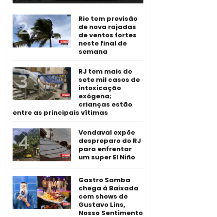
Rio tem previsão
de nova rajadas
de ventos fortes
neste final de
semana
RJ tem mais de
sete mil casos de
intoxicação
exógena;
crianças estão
entre as principais vítimas
Vendaval expõe
despreparo do RJ
para enfrentar
um super El Niño
Gastro Samba
chega à Baixada
com shows de
Gustavo Lins,
Nosso Sentimento