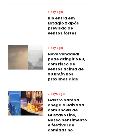
a day ago
Rio entra em
Estágio 2 após
previsão de
ventos fortes
a day ago
Novo vendaval
pode atingir o RJ,
com risco de
ventos acima de
90 km/h nos
próximos dias
2 days ago
Gastro Samba
chega à Baixada
com shows de
Gustavo Lins,
Nosso Sentimento
e festival de
comidas no