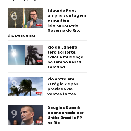
Eduardo Paes
amplia vantagem
e mantém
liderança pelo
Governo do Rio,
diz pesquisa
Rio de Janeiro
terá sol forte,
calor e mudança
no tempo nesta
semana
Rio entra em
Estágio 2 após
previsão de
ventos fortes
Douglas Ruas é
abandonado por
União Brasil e PP
no Rio