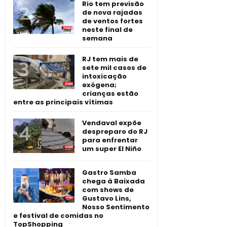
Rio tem previsão
de nova rajadas
de ventos fortes
neste final de
semana
RJ tem mais de
sete mil casos de
intoxicação
exógena;
crianças estão
entre as principais vítimas
Vendaval expõe
despreparo do RJ
para enfrentar
um super El Niño
Gastro Samba
chega à Baixada
com shows de
Gustavo Lins,
Nosso Sentimento
e festival de comidas no
TopShopping