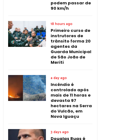
podem passar de
90 km/h
18 hours ago
Primeiro curso de
instrutores de
trânsito forma 20
agentes da
Guarda Municipal
de São João de
Meriti
a day ago
Incêndio é
controlado após
mais de 11 horas e
devasta 97
hectares na Serra
do Vulcão, em
Nova Iguaçu
3 days ago
Douglas Ruas é