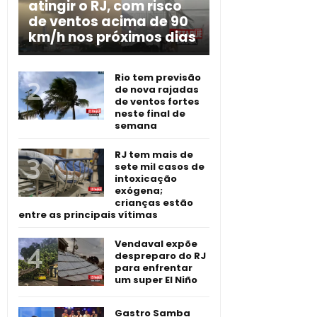
atingir o RJ, com risco
de ventos acima de 90
km/h nos próximos dias
Rio tem previsão
de nova rajadas
de ventos fortes
neste final de
semana
RJ tem mais de
sete mil casos de
intoxicação
exógena;
crianças estão
entre as principais vítimas
Vendaval expõe
despreparo do RJ
para enfrentar
um super El Niño
Gastro Samba