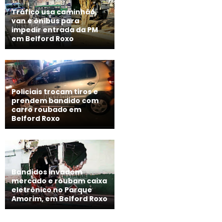
Tráfico usa caminhão,
van e ônibus para
impedir entrada da PM
em Belford Roxo
Policiais trocam tiros e
prendem bandido com
carro roubado em
Belford Roxo
Bandidos invadem
mercado e roubam caixa
eletrônico no Parque
Amorim, em Belford Roxo