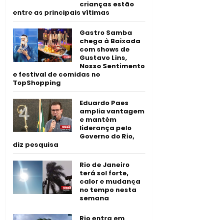
crianças estão
entre as principais vítimas
Gastro Samba
chega à Baixada
com shows de
Gustavo Lins,
Nosso Sentimento
e festival de comidas no
TopShopping
Eduardo Paes
amplia vantagem
e mantém
liderança pelo
Governo do Rio,
diz pesquisa
Rio de Janeiro
terá sol forte,
calor e mudança
no tempo nesta
semana
Rio entra em