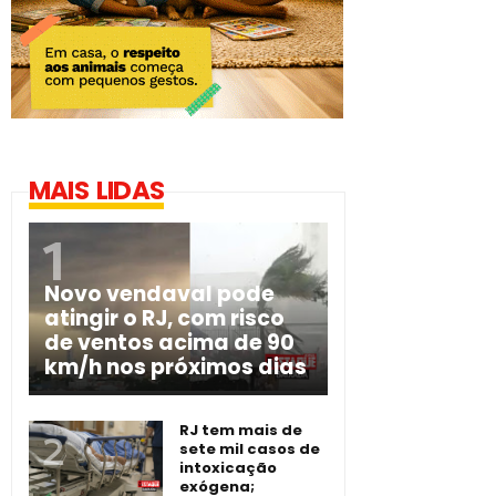
MAIS LIDAS
Novo vendaval pode
atingir o RJ, com risco
de ventos acima de 90
km/h nos próximos dias
RJ tem mais de
sete mil casos de
intoxicação
exógena;