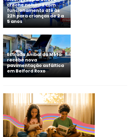
creche noturna com
funcionamento até às
22h para crianças de 2 a
5 anos
Estrada Aníbal da Mota
recebe nova
pavimentação asfáltica
em Belford Roxo