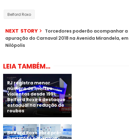
Belford Roxo
NEXT STORY
Torcedores poderão acompanhar a
apuração do Carnaval 2018 na Avenida Mirandela, em
Nilópolis
LEIA TAMBÉM...
RJ registra menor
número de mortes
violentas desde 1991;
Belford Roxo é destaque
estadual na redução de
roubos
Belford Roxo abre pré-
inscrições para nova