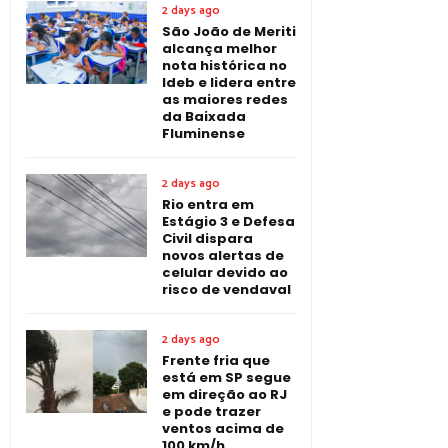
2 days ago
São João de Meriti
alcança melhor
nota histórica no
Ideb e lidera entre
as maiores redes
da Baixada
Fluminense
2 days ago
Rio entra em
Estágio 3 e Defesa
Civil dispara
novos alertas de
celular devido ao
risco de vendaval
2 days ago
Frente fria que
está em SP segue
em direção ao RJ
e pode trazer
ventos acima de
100 km/h