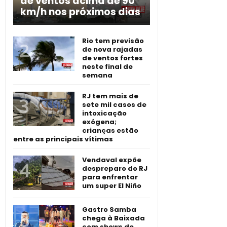
de ventos acima de 90
km/h nos próximos dias
Rio tem previsão
de nova rajadas
de ventos fortes
neste final de
semana
RJ tem mais de
sete mil casos de
intoxicação
exógena;
crianças estão
entre as principais vítimas
Vendaval expõe
despreparo do RJ
para enfrentar
um super El Niño
Gastro Samba
chega à Baixada
com shows de