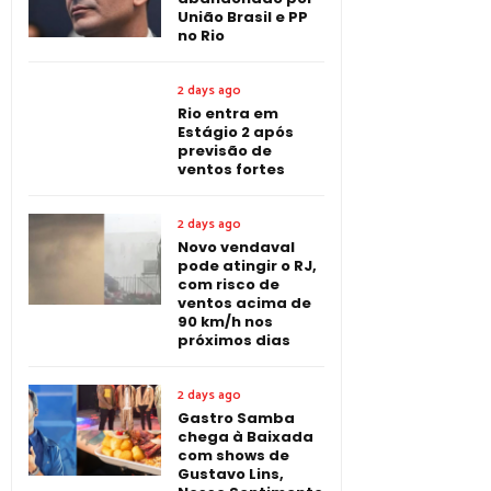
União Brasil e PP
no Rio
2 days ago
Rio entra em
Estágio 2 após
previsão de
ventos fortes
2 days ago
Novo vendaval
pode atingir o RJ,
com risco de
ventos acima de
90 km/h nos
próximos dias
2 days ago
Gastro Samba
chega à Baixada
com shows de
Gustavo Lins,