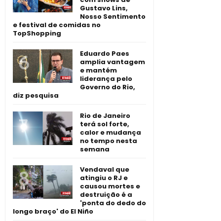
Gustavo Lins,
Nosso Sentimento
e festival de comidas no
TopShopping
Eduardo Paes
amplia vantagem
e mantém
liderança pelo
Governo do Rio,
diz pesquisa
Rio de Janeiro
terá sol forte,
calor e mudança
no tempo nesta
semana
Vendaval que
atingiu o RJ e
causou mortes e
destruição é a
'ponta do dedo do
longo braço' do El Niño