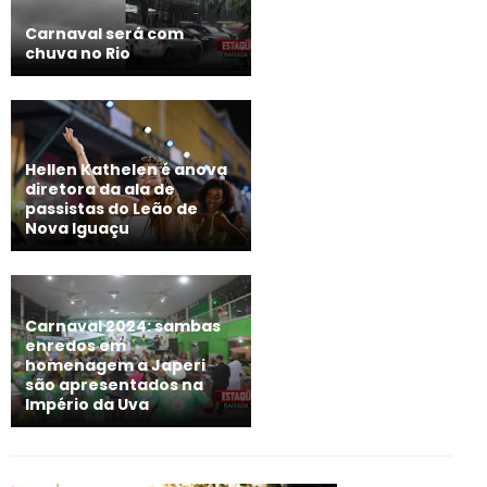
Carnaval será com
chuva no Rio
Hellen Kathelen é anova
diretora da ala de
passistas do Leão de
Nova Iguaçu
Carnaval 2024: sambas
enredos em
homenagem a Japeri
são apresentados na
Império da Uva