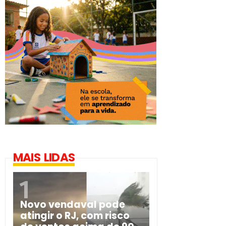
MAIS LIDAS
Novo vendaval pode
atingir o RJ, com risco