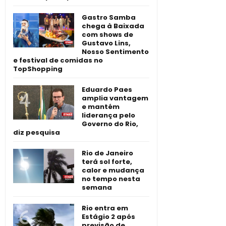
Gastro Samba
chega à Baixada
com shows de
Gustavo Lins,
Nosso Sentimento
e festival de comidas no
TopShopping
Eduardo Paes
amplia vantagem
e mantém
liderança pelo
Governo do Rio,
diz pesquisa
Rio de Janeiro
terá sol forte,
calor e mudança
no tempo nesta
semana
Rio entra em
Estágio 2 após
previsão de