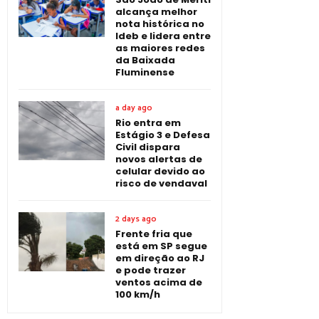
alcança melhor
nota histórica no
Ideb e lidera entre
as maiores redes
da Baixada
Fluminense
a day ago
Rio entra em
Estágio 3 e Defesa
Civil dispara
novos alertas de
celular devido ao
risco de vendaval
2 days ago
Frente fria que
está em SP segue
em direção ao RJ
e pode trazer
ventos acima de
100 km/h