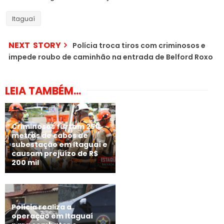
Itaguaí
NEXT STORY
Polícia troca tiros com criminosos e
impede roubo de caminhão na entrada de Belford Roxo
LEIA TAMBÉM...
Criminosos furtam 250
metros de cabos de
subestação em Itaguaí e
causam prejuízo de R$
200 mil
Polícia realiza a
operação em Itaguaí