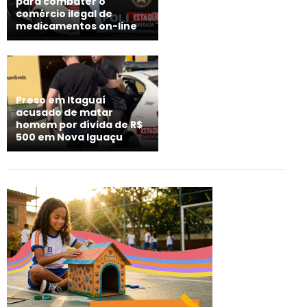
para combater o
comércio ilegal de
medicamentos on-line
Preso em Itaguaí
acusado de matar
homem por dívida de R$
500 em Nova Iguaçu