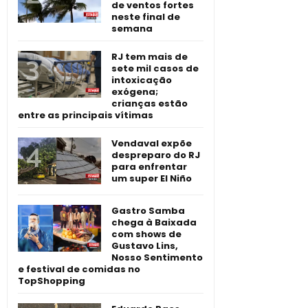
de ventos fortes
neste final de
semana
RJ tem mais de
sete mil casos de
intoxicação
exógena;
crianças estão
entre as principais vítimas
Vendaval expõe
despreparo do RJ
para enfrentar
um super El Niño
Gastro Samba
chega à Baixada
com shows de
Gustavo Lins,
Nosso Sentimento
e festival de comidas no
TopShopping