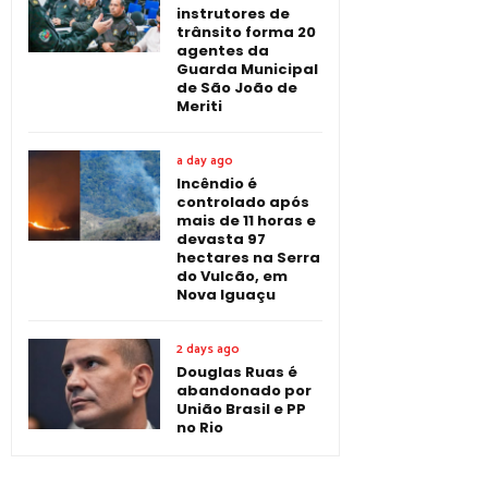
instrutores de
trânsito forma 20
agentes da
Guarda Municipal
de São João de
Meriti
a day ago
Incêndio é
controlado após
mais de 11 horas e
devasta 97
hectares na Serra
do Vulcão, em
Nova Iguaçu
2 days ago
Douglas Ruas é
abandonado por
União Brasil e PP
no Rio