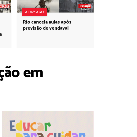
A DAY AGO
Rio cancela aulas após
previsão de vendaval
e
ação em