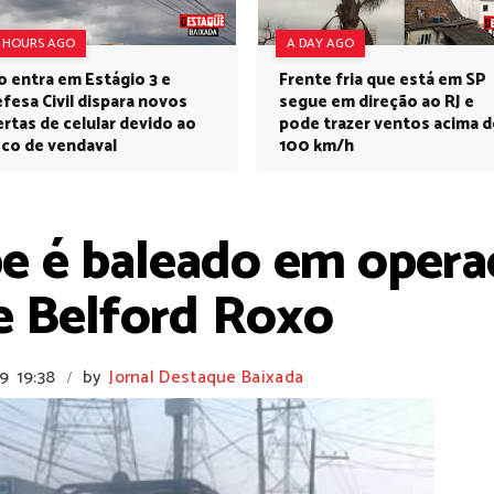
7 HOURS AGO
A DAY AGO
o entra em Estágio 3 e
Frente fria que está em SP
fesa Civil dispara novos
segue em direção ao RJ e
ertas de celular devido ao
pode trazer ventos acima d
sco de vendaval
100 km/h
pe é baleado em oper
 Belford Roxo
19
19:38
by
Jornal Destaque Baixada
/