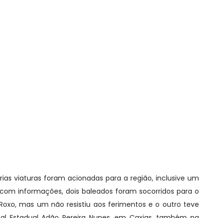
rias viaturas foram acionadas para a região, inclusive um
 com informações, dois baleados foram socorridos para o
d Roxo, mas um não resistiu aos ferimentos e o outro teve
tal Estadual Adão Pereira Nunes, em Caxias, também na