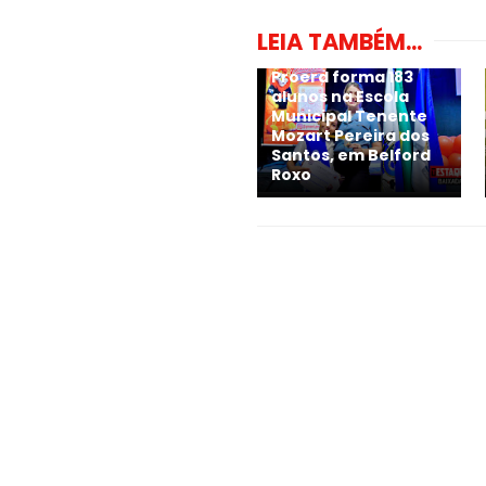
LEIA TAMBÉM...
Proerd forma 183
alunos na Escola
Municipal Tenente
Mozart Pereira dos
Santos, em Belford
Roxo