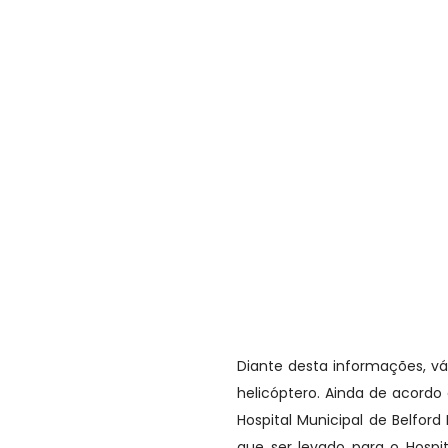
Diante desta informações, vá
helicóptero. Ainda de acordo
Hospital Municipal de Belfor
que ser levado para o Hospi