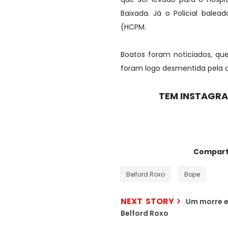
Baixada. Já o Policial balead
(HCPM.
Boatos foram noticiados, qu
foram logo desmentida pela 
TEM INSTAGRA
Comparti
Belford Roxo
Bope
NEXT STORY
Um morre e
Belford Roxo