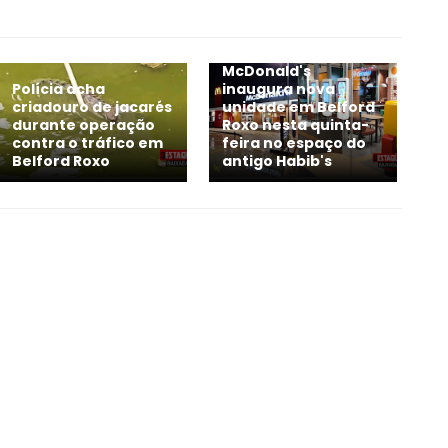
McDonald's
Polícia acha
inaugura nova
criadouro de jacarés
unidade em Belford
durante operação
Roxo nesta quinta-
contra o tráfico em
feira no espaço do
Belford Roxo
antigo Habib's