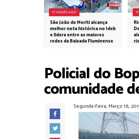
17 HOURS AGO
1
São João de Meriti alcança
Ri
melhor nota histórica no Ideb
De
e lidera entre as maiores
al
redes da Baixada Fluminense
ri
Policial do Bo
comunidade de
Segunda-Feira, Março 18, 20