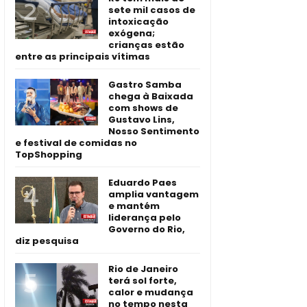
sete mil casos de
intoxicação
exógena;
crianças estão
entre as principais vítimas
Gastro Samba
chega à Baixada
com shows de
Gustavo Lins,
Nosso Sentimento
e festival de comidas no
TopShopping
Eduardo Paes
amplia vantagem
e mantém
liderança pelo
Governo do Rio,
diz pesquisa
Rio de Janeiro
terá sol forte,
calor e mudança
no tempo nesta