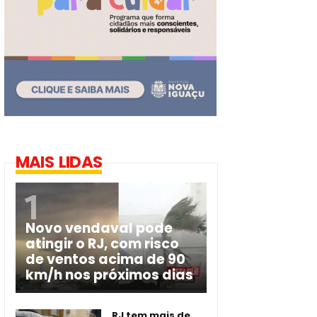
MAIS LIDAS
Novo vendaval pode
atingir o RJ, com risco
de ventos acima de 90
km/h nos próximos dias
RJ tem mais de