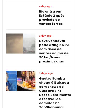
a day ago
Rio entra em
Estágio 2 após
previsão de
ventos fortes
a day ago
Novo vendaval
pode atingir o RJ,
com risco de
ventos acima de
90 km/h nos
próximos dias
2 days ago
Gastro Samba
chega à Baixada
com shows de
Gustavo Lins,
Nosso Sentimento
e festival de
comidas no
TopShopping