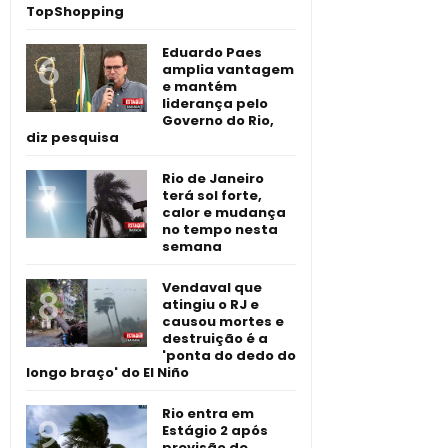
TopShopping
Eduardo Paes
amplia vantagem
e mantém
liderança pelo
Governo do Rio,
diz pesquisa
Rio de Janeiro
terá sol forte,
calor e mudança
no tempo nesta
semana
Vendaval que
atingiu o RJ e
causou mortes e
destruição é a
'ponta do dedo do
longo braço' do El Niño
Rio entra em
Estágio 2 após
previsão de