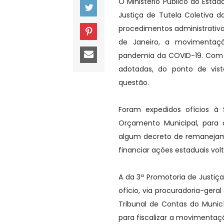
O Ministério Público do Esta
Justiça de Tutela Coletiva d
procedimentos administrativo
de Janeiro, a movimentaç
pandemia da COVID-19. Com o
adotadas, do ponto de vist
questão.
Foram expedidos ofícios à 
Orçamento Municipal, para 
algum decreto de remanejam
financiar ações estaduais vo
A da 3ª Promotoria de Justiç
ofício, via procuradoria-gera
Tribunal de Contas do Muni
para fiscalizar a movimentaçã