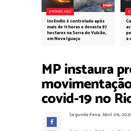
3 HOURS AGO
3
Incêndio é controlado após
Ca
mais de 11 horas e devasta 97
ac
hectares na Serra do Vulcão,
pe
em Nova Iguaçu
a 
MP instaura p
movimentação 
covid-19 no Ri
Segunda-Feira, Abril 06, 202