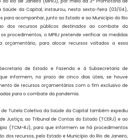
do do Rio de Janeiro (MPRJ), por meio da 3ª Promotoria de
a Saúde da Capital, instaurou, nesta sexta-feira (03/04),
s para acompanhar, junto ao Estado e ao Município do Rio
ão dos recursos públicos destinados ao combate da
s procedimentos, o MPRJ pretende verificar as medidas
a orçamentário, para alocar recursos voltados a essa
Secretaria de Estado e Fazenda e à Subsecretaria de
que informem, no prazo de cinco dias úteis, se houve
ento de recursos orçamentários com o fim exclusivo de
ltadas para o combate da pandemia.
a de Tutela Coletiva da Saúde da Capital também expediu
l de Justiça, ao Tribunal de Contas do Estado (TCERJ) e ao
cípio (TCM-RJ), para que informem se há procedimentos
o dos recursos, pelo Estado e Município do Rio de Janeiro,