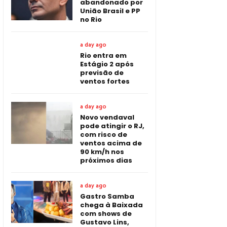
abandonado por
União Brasil e PP
no Rio
a day ago
Rio entra em
Estágio 2 após
previsão de
ventos fortes
a day ago
Novo vendaval
pode atingir o RJ,
com risco de
ventos acima de
90 km/h nos
próximos dias
a day ago
Gastro Samba
chega à Baixada
com shows de
Gustavo Lins,