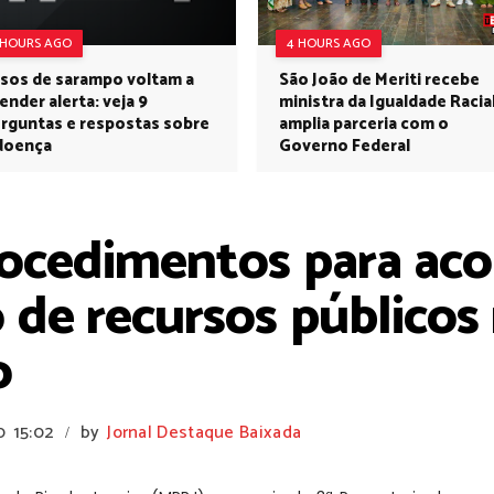
 HOURS AGO
4 HOURS AGO
sos de sarampo voltam a
São João de Meriti recebe
ender alerta: veja 9
ministra da Igualdade Racia
rguntas e respostas sobre
amplia parceria com o
doença
Governo Federal
rocedimentos para a
de recursos públicos
o
0
15:02
by
Jornal Destaque Baixada
/