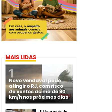
MAIS LIDAS
Novo vendaval pode
atingir o RJ, com risco
de ventos acima de 90
km/h nos próximos dias
RJ tem mais de