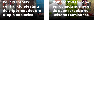
Polícia estoura
transforma terreno
central clandestina
em comida na mesa
de criptomoedas em
de quem precisa na
Duque de Caxias
Baixada Fluminense