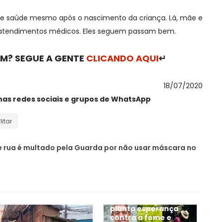
 de saúde mesmo após o nascimento da criança. Lá, mãe e
s atendimentos médicos. Eles seguem passam bem.
M? SEGUE A GENTE
CLICANDO AQUI
↵
18/07/2020
nas redes sociais e grupos de WhatsApp
litar
 rua é multado pela Guarda por não usar máscara no
Zeca Pagodinho
planta esperança
contra a fome e