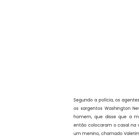
Segundo a polícia, os agent
os sargentos Washington Nev
homem, que disse que a mul
então colocaram o casal na v
um menino, chamado Valetim,