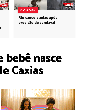
A DAY AGO
Rio cancela aulas após
previsão de vendaval
e
e bebê nasce
e Caxias