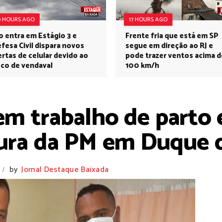
0 HOURS AGO
17 HOURS AGO
o entra em Estágio 3 e
Frente fria que está em SP
fesa Civil dispara novos
segue em direção ao RJ e
ertas de celular devido ao
pode trazer ventos acima d
sco de vendaval
100 km/h
em trabalho de parto 
tura da PM em Duque d
by
Jornal Destaque Baixada
/