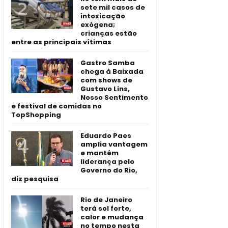
sete mil casos de
intoxicação
exógena;
crianças estão
entre as principais vítimas
Gastro Samba
chega à Baixada
com shows de
Gustavo Lins,
Nosso Sentimento
e festival de comidas no
TopShopping
Eduardo Paes
amplia vantagem
e mantém
liderança pelo
Governo do Rio,
diz pesquisa
Rio de Janeiro
terá sol forte,
calor e mudança
no tempo nesta