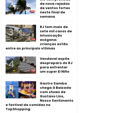
de nova rajadas
de ventos fortes
neste final de
semana
RJ tem mais de
sete mil casos de
intoxicação
exógena;
crianças estão
entre as principais vítimas
Vendaval expõe
despreparo do RJ
para enfrentar
um super El Niño
Gastro Samba
chega à Baixada
com shows de
Gustavo Lins,
Nosso Sentimento
e festival de comidas no
TopShopping