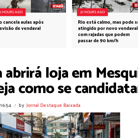
0 HOURS AGO
21 HOURS AGO
o cancela aulas após
Rio está calmo, mas pode s
evisão de vendaval
atingido por novo vendaval
com rajadas que podem
passar de 90 km/h
 abrirá loja em Mesqu
eja como se candidata
16:54
by
Jornal Destaque Baixada
/