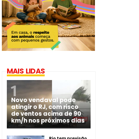
MAIS LIDAS
Novo vendaval pode
atingir o RJ, com risco
de ventos acima de 90
km/h nos próximos dias
Rio tem previsão