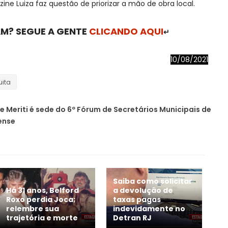
ine Luiza faz questão de priorizar a mão de obra local.
M? SEGUE A GENTE
CLICANDO AQUI
↵
10/08/2021
ita
 Meriti é sede do 6º Fórum de Secretários Municipais de
ense
Saiba como solicitar
Há 31 anos, Belford
a devolução de
Roxo perdia Joca;
taxas pagas
relembre sua
indevidamente no
trajetória e morte
Detran RJ