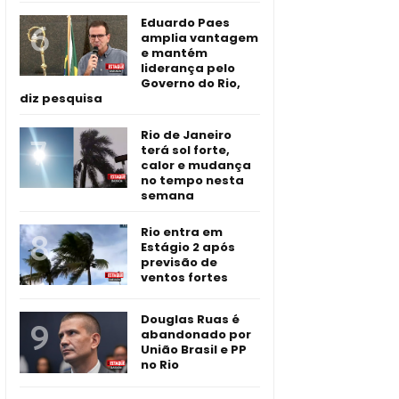
Eduardo Paes
amplia vantagem
e mantém
liderança pelo
Governo do Rio,
diz pesquisa
Rio de Janeiro
terá sol forte,
calor e mudança
no tempo nesta
semana
Rio entra em
Estágio 2 após
previsão de
ventos fortes
Douglas Ruas é
abandonado por
União Brasil e PP
no Rio