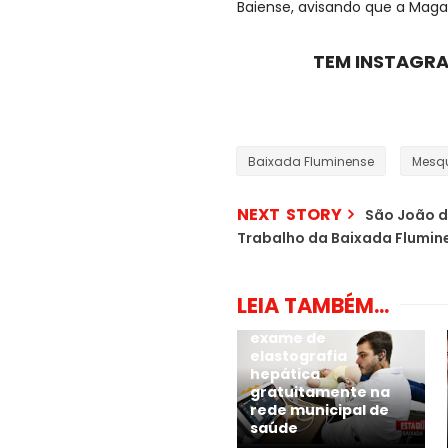
Baiense, avisando que a Magaz
TEM INSTAGRA
Baixada Fluminense
Mesqu
NEXT STORY
São João de
Trabalho da Baixada Flumin
LEIA TAMBÉM...
Nova Iguaçu oferece
exame de
elastografia
hepática
gratuitamente na
rede municipal de
saúde