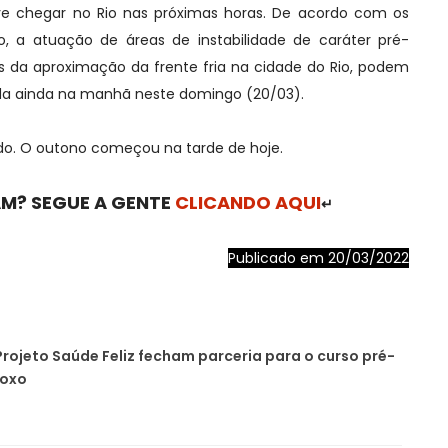
ve chegar no Rio nas próximas horas. De acordo com os
io, a atuação de áreas de instabilidade de caráter pré-
tes da aproximação da frente fria na cidade do Rio, podem
da ainda na manhã neste domingo (20/03).
o. O outono começou na tarde de hoje.
M? SEGUE A GENTE
CLICANDO AQUI
↵
Publicado em 20/03/2022
Projeto Saúde Feliz fecham parceria para o curso pré-
Roxo