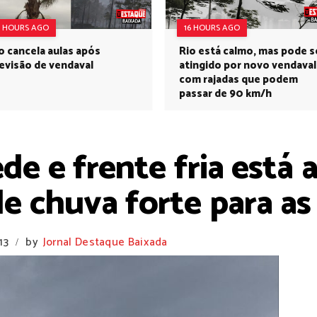
6 HOURS AGO
16 HOURS AGO
o cancela aulas após
Rio está calmo, mas pode s
evisão de vendaval
atingido por novo vendaval
com rajadas que podem
passar de 90 km/h
de e frente fria está
e chuva forte para as
13
by
Jornal Destaque Baixada
/