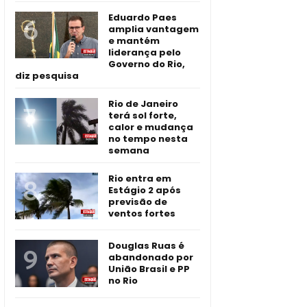
Eduardo Paes
amplia vantagem
e mantém
liderança pelo
Governo do Rio,
diz pesquisa
Rio de Janeiro
terá sol forte,
calor e mudança
no tempo nesta
semana
Rio entra em
Estágio 2 após
previsão de
ventos fortes
Douglas Ruas é
abandonado por
União Brasil e PP
no Rio