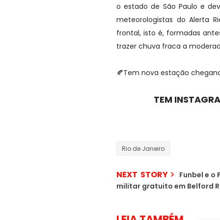
o estado de São Paulo e de
meteorologistas do Alerta R
frontal, isto é, formadas an
trazer chuva fraca a modera
🍂Tem nova estação chegand
TEM INSTAGRA
Rio de Janeiro
NEXT STORY
Funbel e o 
militar gratuito em Belford 
LEIA TAMBÉM...