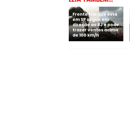
Frente fria que está
em SP segue em
direção ao RJ e pode
trazer ventos acima
de 100 km/h