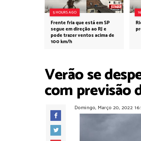
5 HOURS AGO
1
Frente fria que está em SP
Ri
segue em direção ao RJ e
pr
pode trazer ventos acima de
100 km/h
Verão se despe
com previsão d
Domingo, Março 20, 2022
16: