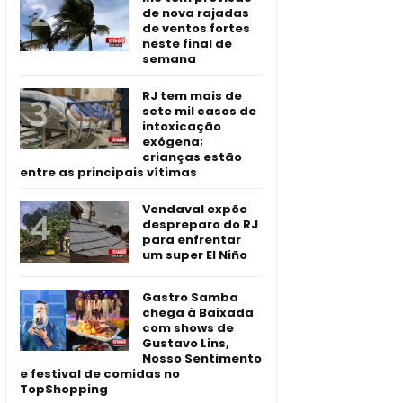
de nova rajadas
de ventos fortes
neste final de
semana
RJ tem mais de
sete mil casos de
intoxicação
exógena;
crianças estão
entre as principais vítimas
Vendaval expõe
despreparo do RJ
para enfrentar
um super El Niño
Gastro Samba
chega à Baixada
com shows de
Gustavo Lins,
Nosso Sentimento
e festival de comidas no
TopShopping