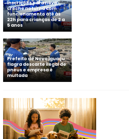
inscrições para nova
creche noturna com
funcionamento até às
22h para crianças de 2 a
5 anos
Prefeito de Nova Iguaçu
flagra descarte ilegal de
pneus e empresa é
multada