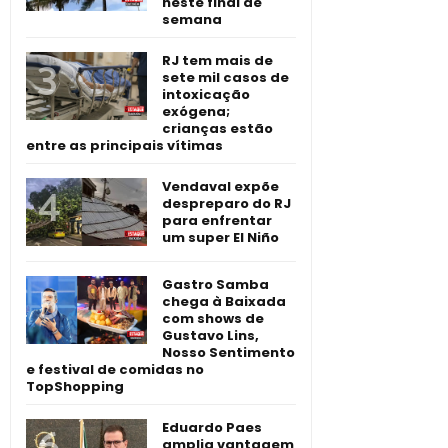
neste final de
semana
RJ tem mais de
sete mil casos de
intoxicação
exógena;
crianças estão
entre as principais vítimas
Vendaval expõe
despreparo do RJ
para enfrentar
um super El Niño
Gastro Samba
chega à Baixada
com shows de
Gustavo Lins,
Nosso Sentimento
e festival de comidas no
TopShopping
Eduardo Paes
amplia vantagem