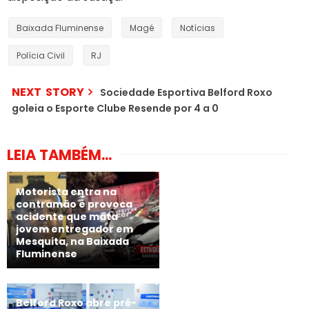
Baixada Fluminense
Magé
Notícias
Polícia Civil
RJ
NEXT STORY
Sociedade Esportiva Belford Roxo
goleia o Esporte Clube Resende por 4 a 0
LEIA TAMBÉM...
Motorista entra na
contramão e provoca
acidente que mata
jovem entregador em
Mesquita, na Baixada
Fluminense
Belford Roxo abre pré-