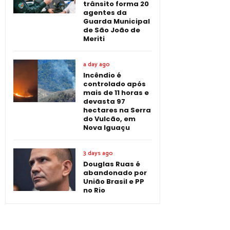
trânsito forma 20
agentes da
Guarda Municipal
de São João de
Meriti
a day ago
Incêndio é
controlado após
mais de 11 horas e
devasta 97
hectares na Serra
do Vulcão, em
Nova Iguaçu
3 days ago
Douglas Ruas é
abandonado por
União Brasil e PP
no Rio