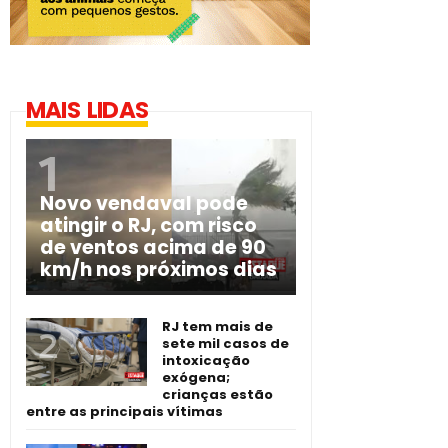
MAIS LIDAS
Novo vendaval pode
atingir o RJ, com risco
de ventos acima de 90
km/h nos próximos dias
RJ tem mais de
sete mil casos de
intoxicação
exógena;
crianças estão
entre as principais vítimas