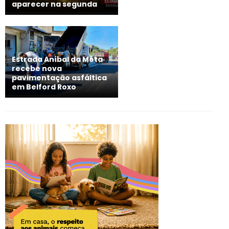
aparecer na segunda
Estrada Aníbal da Mota
recebe nova
pavimentação asfáltica
em Belford Roxo