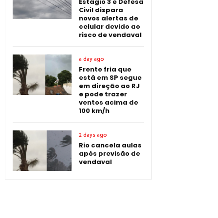
Estágio 3 e Defesa
Civil dispara
novos alertas de
celular devido ao
risco de vendaval
a day ago
Frente fria que
está em SP segue
em direção ao RJ
e pode trazer
ventos acima de
100 km/h
2 days ago
Rio cancela aulas
após previsão de
vendaval