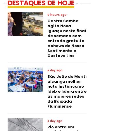
DESTAQUES DE HOJE
9 hours ago
Gastro Samba
agita Nova
Iguaçu neste final
de semana com
entrada gratuita
e shows do Nosso
Sentimento e
Gustavo Lins
a day ago
São João de Meriti
alcança melhor
nota histórica no
Ideb e lidera entre
as maiores redes
da Baixada
Fluminense
a day ago
Rio entra em