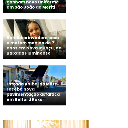
ganham novo uniforme
em São João de Meriti
Bandidos invadem casa
e matam menina de 7
anos em Nova Iguaçu, na
Baixada Fluminense
Estrada Aníbal da Mota
recebe nova
pavimentação asfáltica
em Belford Roxo