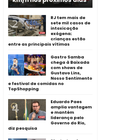
RJ tem mais de
sete mil casos de
intoxicação
exógena;
crianças estão
entre as principais vítimas
Gastro Samba
chega à Baixada
com shows de
Gustavo Lins,
Nosso Sentimento
e festival de comidas no
TopShopping
Eduardo Paes
amplia vantagem
e mantém
liderança pelo
Governo do Rio,
diz pesquisa