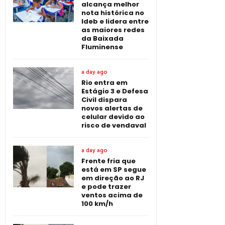
alcança melhor
nota histórica no
Ideb e lidera entre
as maiores redes
da Baixada
Fluminense
a day ago
Rio entra em
Estágio 3 e Defesa
Civil dispara
novos alertas de
celular devido ao
risco de vendaval
a day ago
Frente fria que
está em SP segue
em direção ao RJ
e pode trazer
ventos acima de
100 km/h