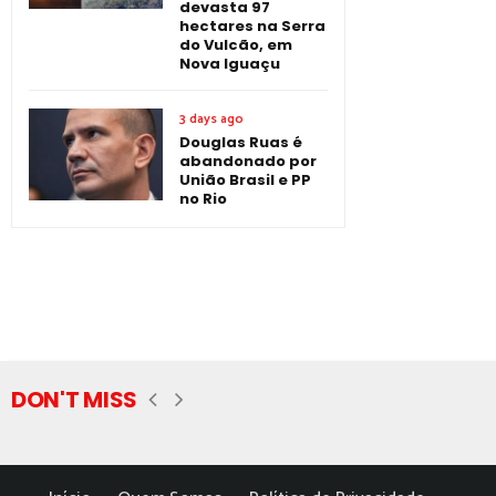
devasta 97
hectares na Serra
do Vulcão, em
Nova Iguaçu
3 days ago
Douglas Ruas é
abandonado por
União Brasil e PP
no Rio
DON'T MISS