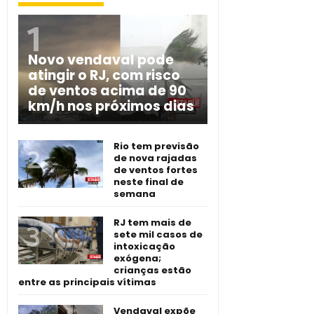
Novo vendaval pode
atingir o RJ, com risco
de ventos acima de 90
km/h nos próximos dias
Rio tem previsão
de nova rajadas
de ventos fortes
neste final de
semana
RJ tem mais de
sete mil casos de
intoxicação
exógena;
crianças estão
entre as principais vítimas
Vendaval expõe