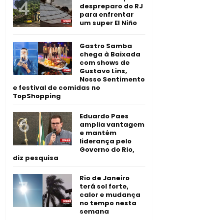
despreparo do RJ
para enfrentar
um super El Niño
Gastro Samba
chega à Baixada
com shows de
Gustavo Lins,
Nosso Sentimento
e festival de comidas no
TopShopping
Eduardo Paes
amplia vantagem
e mantém
liderança pelo
Governo do Rio,
diz pesquisa
Rio de Janeiro
terá sol forte,
calor e mudança
no tempo nesta
semana