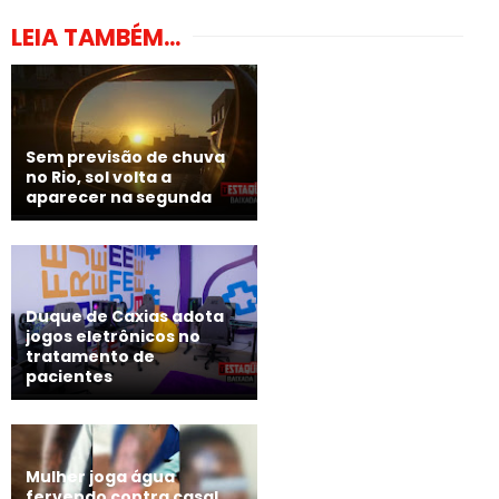
LEIA TAMBÉM...
Sem previsão de chuva
no Rio, sol volta a
aparecer na segunda
Duque de Caxias adota
jogos eletrônicos no
tratamento de
pacientes
Mulher joga água
fervendo contra casal