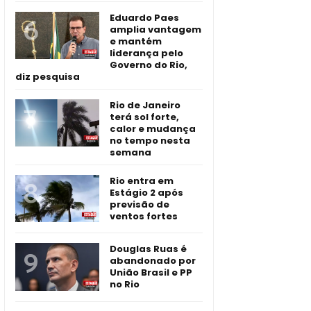
Eduardo Paes
amplia vantagem
e mantém
liderança pelo
Governo do Rio,
diz pesquisa
Rio de Janeiro
terá sol forte,
calor e mudança
no tempo nesta
semana
Rio entra em
Estágio 2 após
previsão de
ventos fortes
Douglas Ruas é
abandonado por
União Brasil e PP
no Rio