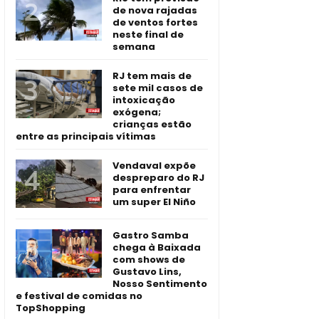
de nova rajadas
de ventos fortes
neste final de
semana
RJ tem mais de
sete mil casos de
intoxicação
exógena;
crianças estão
entre as principais vítimas
Vendaval expõe
despreparo do RJ
para enfrentar
um super El Niño
Gastro Samba
chega à Baixada
com shows de
Gustavo Lins,
Nosso Sentimento
e festival de comidas no
TopShopping