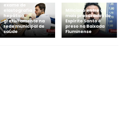
exame de
elastografia
Miliciano entre os
hepática
mais procurados do
gratuitamente na
Espírito Santo é
rede municipal de
preso na Baixada
saúde
Fluminense