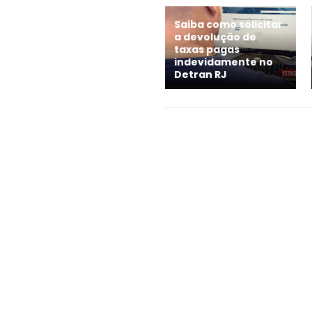
Saiba como solicitar
a devolução de
taxas pagas
indevidamente no
Detran RJ