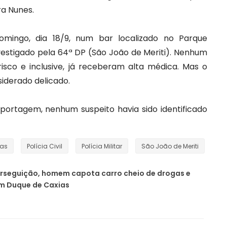
ra Nunes.
mingo, dia 18/9, num bar localizado no Parque
vestigado pela 64ª DP (São João de Meriti). Nenhum
risco e inclusive, já receberam alta médica. Mas o
siderado delicado.
portagem, nenhum suspeito havia sido identificado
ias
Polícia Civil
Polícia Militar
São João de Meriti
rseguição, homem capota carro cheio de drogas e
em Duque de Caxias
Nova Iguaçu oferece