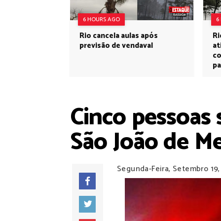
6 HOURS AGO
6
Rio cancela aulas após
Ri
previsão de vendaval
at
co
pa
Cinco pessoas 
São João de Me
Segunda-Feira, Setembro 19,