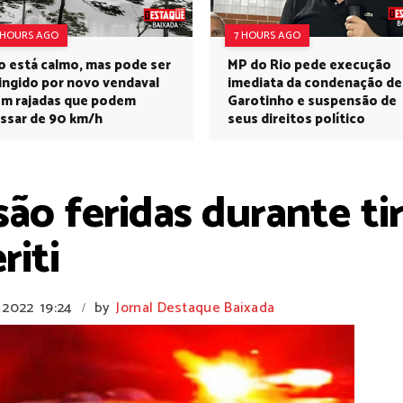
 HOURS AGO
7 HOURS AGO
o está calmo, mas pode ser
MP do Rio pede execução
ingido por novo vendaval
imediata da condenação de
m rajadas que podem
Garotinho e suspensão de
ssar de 90 km/h
seus direitos político
são feridas durante ti
riti
 2022
19:24
by
Jornal Destaque Baixada
/