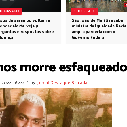
 HOURS AGO
4 HOURS AGO
sos de sarampo voltam a
São João de Meriti recebe
ender alerta: veja 9
ministra da Igualdade Racia
rguntas e respostas sobre
amplia parceria com o
doença
Governo Federal
nos morre esfaquead
, 2022
16:49
by
Jornal Destaque Baixada
/