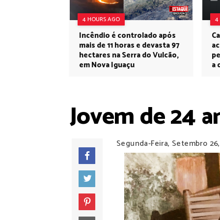
4 HOURS AGO
4
Incêndio é controlado após
Ca
mais de 11 horas e devasta 97
ac
hectares na Serra do Vulcão,
pe
em Nova Iguaçu
a 
Jovem de 24 a
Segunda-Feira, Setembro 26