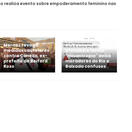
xo realiza evento sobre empoderamento feminino nas
Alerta da Defesa
Moraes revoga
Civil com mensagem
medidas cautelares
ofensiva e termo
contra Canella, ex-
"misantropia" deixa
prefeito de Belford
moradores do Rio e
Roxo
Baixada confusos