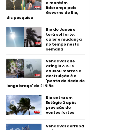
e mantém
liderança pelo
Governo do Rio,
diz pesquisa
Rio de Janeiro
terá sol forte,
calor e mudança
no tempo nesta
semana
Vendaval que
atingiu o RJ e
causou mortes e
destruição é a
'ponta do dedo do
longo braço' do El Niño
Rio entra em
Estágio 2 após
previsão de
ventos fortes
Vendaval derruba