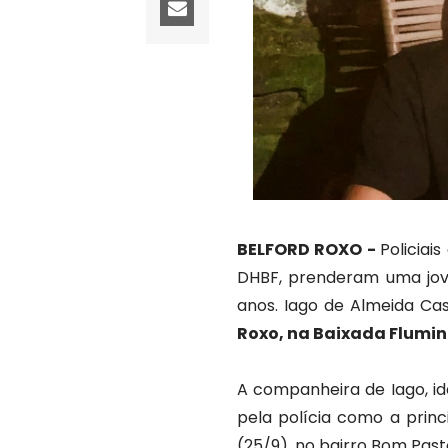
BELFORD ROXO -
Policiai
DHBF, prenderam uma jov
anos. Iago de Almeida Ca
Roxo, na Baixada Flumi
A companheira de Iago, id
pela polícia como a prin
(25/9), no bairro Bom Past