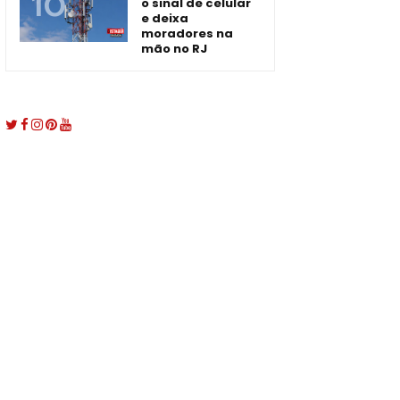
o sinal de celular
e deixa
moradores na
mão no RJ