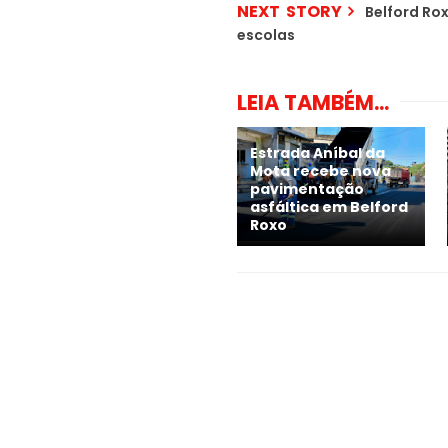
NEXT STORY
Belford Ro
escolas
LEIA TAMBÉM...
Estrada Aníbal da
Mota recebe nova
pavimentação
asfáltica em Belford
Roxo