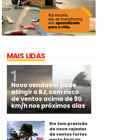
MAIS LIDAS
Novo vendaval pode
atingir o RJ, com risco
de ventos acima de 90
km/h nos próximos dias
Rio tem previsão
de nova rajadas
de ventos fortes
neste final de