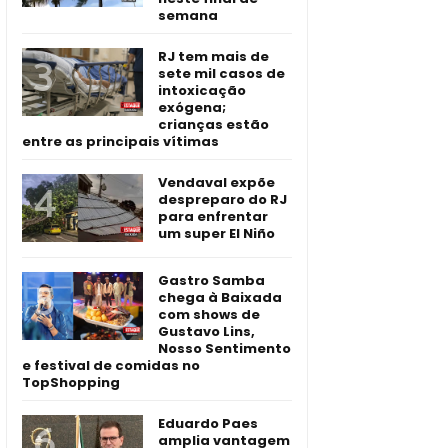
semana
RJ tem mais de
sete mil casos de
intoxicação
exógena;
crianças estão
entre as principais vítimas
Vendaval expõe
despreparo do RJ
para enfrentar
um super El Niño
Gastro Samba
chega à Baixada
com shows de
Gustavo Lins,
Nosso Sentimento
e festival de comidas no
TopShopping
Eduardo Paes
amplia vantagem