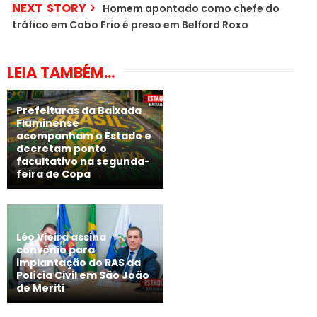
NEXT STORY
Homem apontado como chefe do
tráfico em Cabo Frio é preso em Belford Roxo
LEIA TAMBÉM...
Prefeituras da Baixada
Fluminense
acompanham o Estado e
decretam ponto
facultativo na segunda-
feira de Copa
Léo Vieira assina
convênio para
implantação do RAS da
Polícia Civil em São João
de Meriti