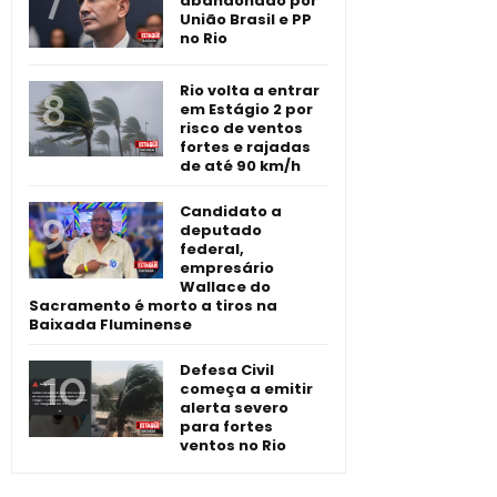
abandonado por
União Brasil e PP
no Rio
Rio volta a entrar
em Estágio 2 por
risco de ventos
fortes e rajadas
de até 90 km/h
Candidato a
deputado
federal,
empresário
Wallace do
Sacramento é morto a tiros na
Baixada Fluminense
Defesa Civil
começa a emitir
alerta severo
para fortes
ventos no Rio