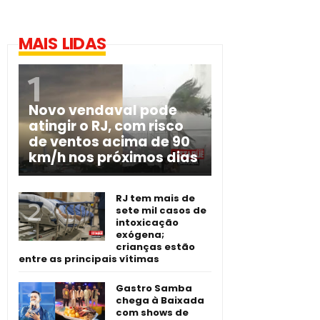
MAIS LIDAS
Novo vendaval pode
atingir o RJ, com risco
de ventos acima de 90
km/h nos próximos dias
RJ tem mais de
sete mil casos de
intoxicação
exógena;
crianças estão
entre as principais vítimas
Gastro Samba
chega à Baixada
com shows de