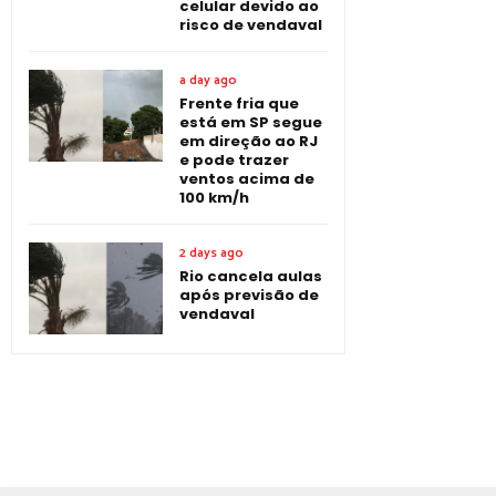
celular devido ao
risco de vendaval
a day ago
Frente fria que
está em SP segue
em direção ao RJ
e pode trazer
ventos acima de
100 km/h
2 days ago
Rio cancela aulas
após previsão de
vendaval