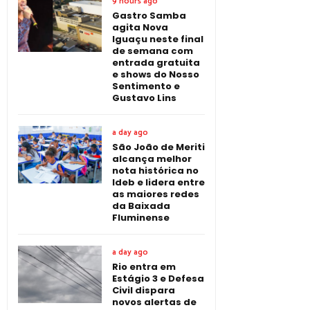
9 hours ago
Gastro Samba
agita Nova
Iguaçu neste final
de semana com
entrada gratuita
e shows do Nosso
Sentimento e
Gustavo Lins
a day ago
São João de Meriti
alcança melhor
nota histórica no
Ideb e lidera entre
as maiores redes
da Baixada
Fluminense
a day ago
Rio entra em
Estágio 3 e Defesa
Civil dispara
novos alertas de