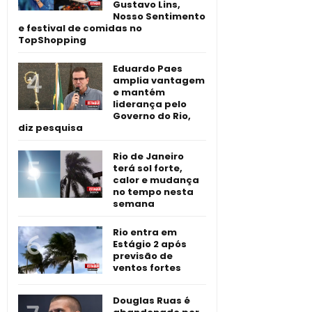
Gustavo Lins,
Nosso Sentimento
e festival de comidas no
TopShopping
Eduardo Paes
amplia vantagem
e mantém
liderança pelo
Governo do Rio,
diz pesquisa
Rio de Janeiro
terá sol forte,
calor e mudança
no tempo nesta
semana
Rio entra em
Estágio 2 após
previsão de
ventos fortes
Douglas Ruas é