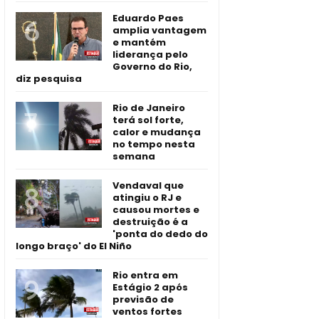
Eduardo Paes
amplia vantagem
e mantém
liderança pelo
Governo do Rio,
diz pesquisa
Rio de Janeiro
terá sol forte,
calor e mudança
no tempo nesta
semana
Vendaval que
atingiu o RJ e
causou mortes e
destruição é a
'ponta do dedo do
longo braço' do El Niño
Rio entra em
Estágio 2 após
previsão de
ventos fortes