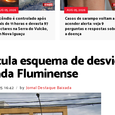
UG 05, 2026
AUG 05, 2026
cêndio é controlado após
Casos de sarampo voltam a
is de 11 horas e devasta 97
acender alerta: veja 9
ctares na Serra do Vulcão,
perguntas e respostas sob
 Nova Iguaçu
a doença
icula esquema de desv
xada Fluminense
25
16:42
by
Jornal Destaque Baixada
/