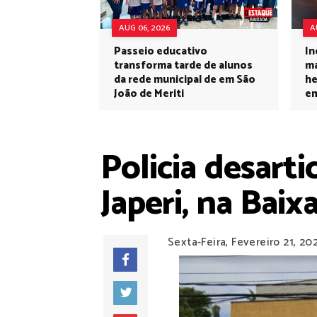
AUG 06, 2026
A
Passeio educativo
In
transforma tarde de alunos
ma
da rede municipal de em São
he
João de Meriti
em
Policia desart
Japeri, na Bai
Sexta-Feira, Fevereiro 21, 20