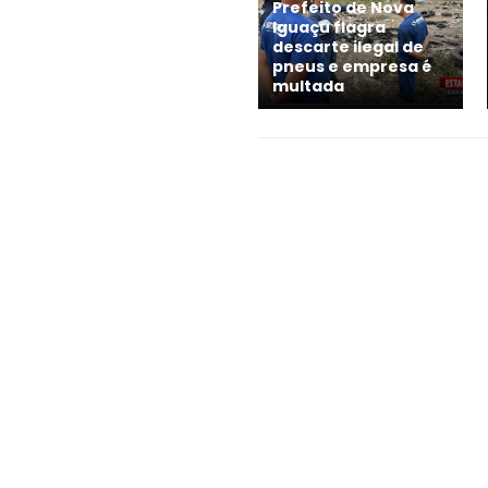
Prefeito de Nova
Iguaçu flagra
descarte ilegal de
pneus e empresa é
multada