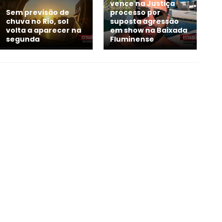
vence na Justiça
Sem previsão de
processo por
chuva no Rio, sol
suposta agressão
volta a aparecer na
em show na Baixada
segunda
Fluminense