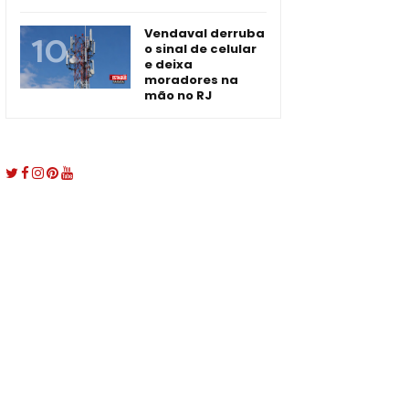
Vendaval derruba
o sinal de celular
e deixa
moradores na
mão no RJ