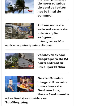
de nova rajadas
de ventos fortes
neste final de
semana
RJ tem mais de
sete mil casos de
intoxicação
exógena;
crianças estão
entre as principais vítimas
Vendaval expõe
despreparo do RJ
para enfrentar
um super El Niño
Gastro Samba
chega à Baixada
com shows de
Gustavo Lins,
Nosso Sentimento
e festival de comidas no
TopShopping