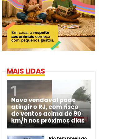
MAIS LIDAS
Novo vendaval pode
atingir o RJ, com risco
de ventos acima de 90
km/h nos próximos dias
Rio tem previsão