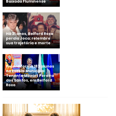
Baixada Fluminense
Há 31 anos, Belford Roxo
perdia Joca; relembre
sua trajetória e morte
Proerd forma 183 alunos
na Escola Municipal
Tenente Mozart Pereira
dos Santos, em Belford
Roxo