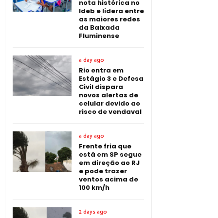
nota histórica no
Ideb e lidera entre
as maiores redes
da Baixada
Fluminense
a day ago
Rio entra em
Estágio 3 e Defesa
Civil dispara
novos alertas de
celular devido ao
risco de vendaval
a day ago
Frente fria que
está em SP segue
em direção ao RJ
e pode trazer
ventos acima de
100 km/h
2 days ago