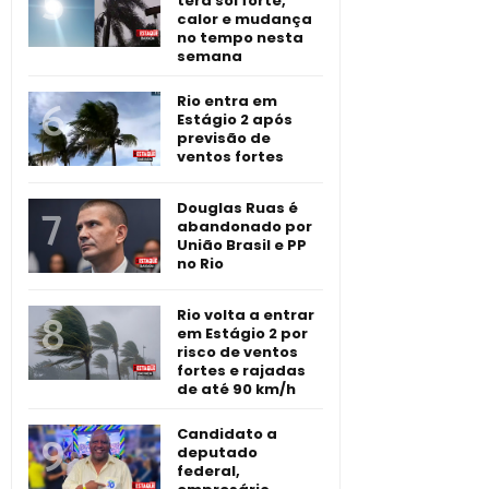
terá sol forte,
calor e mudança
no tempo nesta
semana
Rio entra em
Estágio 2 após
previsão de
ventos fortes
Douglas Ruas é
abandonado por
União Brasil e PP
no Rio
Rio volta a entrar
em Estágio 2 por
risco de ventos
fortes e rajadas
de até 90 km/h
Candidato a
deputado
federal,