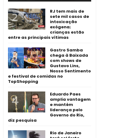
RJ tem mais de
sete mil casos de
intoxicação
exógena;
crianças estão
entre as principais vítimas
Gastro Samba
chega à Baixada
com shows de
Gustavo Lins,
Nosso Sentimento
e festival de comidas no
TopShopping
Eduardo Paes
amplia vantagem
e mantém
liderança pelo
Governo do Rio,
diz pesquisa
Rio de Janeiro