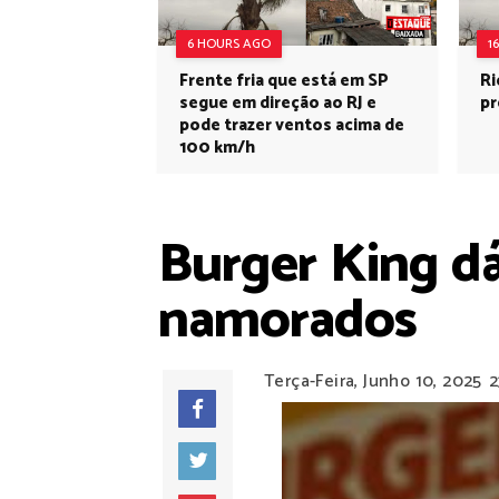
6 HOURS AGO
1
Frente fria que está em SP
Ri
segue em direção ao RJ e
pr
pode trazer ventos acima de
100 km/h
Burger King dá
namorados
Terça-Feira, Junho 10, 2025
2