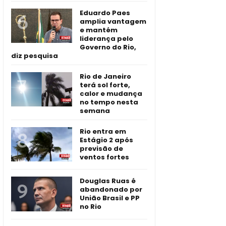
Eduardo Paes
amplia vantagem
e mantém
liderança pelo
Governo do Rio,
diz pesquisa
Rio de Janeiro
terá sol forte,
calor e mudança
no tempo nesta
semana
Rio entra em
Estágio 2 após
previsão de
ventos fortes
Douglas Ruas é
abandonado por
União Brasil e PP
no Rio