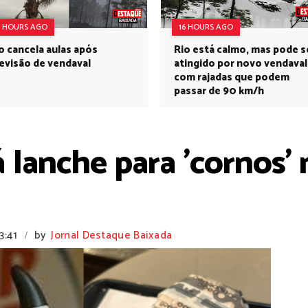
6 HOURS AGO
16 HOURS AGO
o cancela aulas após
Rio está calmo, mas pode s
evisão de vendaval
atingido por novo vendaval
com rajadas que podem
passar de 90 km/h
 lanche para 'cornos' 
3:41
by
Jornal Destaque Baixada
/