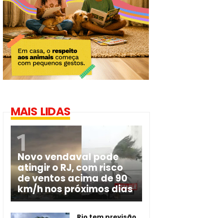
MAIS LIDAS
Novo vendaval pode
atingir o RJ, com risco
de ventos acima de 90
km/h nos próximos dias
Rio tem previsão