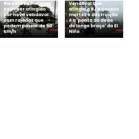
Rio está calmo, mas
Vendaval que
pode ser atingido
atingiu o RJ e causou
por novo vendaval
mortes e destruição
com rajadas que
é a 'ponta do dedo
podem passar de 90
do longo braço' do El
km/h
Niño