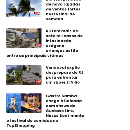
de nova rajadas
de ventos fortes
neste final de
semana
RJ tem mais de
sete mil casos de
intoxicação
exógena;
crianças estão
entre as principais vítimas
Vendaval expõe
despreparo do RJ
para enfrentar
um super El Niño
Gastro Samba
chega à Baixada
com shows de
Gustavo Lins,
Nosso Sentimento
e festival de comidas no
TopShopping