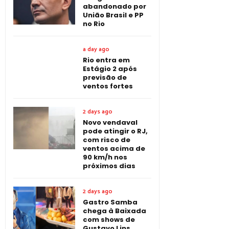
abandonado por
União Brasil e PP
no Rio
a day ago
Rio entra em
Estágio 2 após
previsão de
ventos fortes
2 days ago
Novo vendaval
pode atingir o RJ,
com risco de
ventos acima de
90 km/h nos
próximos dias
2 days ago
Gastro Samba
chega à Baixada
com shows de
Gustavo Lins,