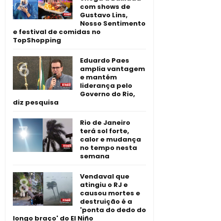
com shows de
Gustavo Lins,
Nosso Sentimento
e festival de comidas no
TopShopping
Eduardo Paes
amplia vantagem
e mantém
liderança pelo
Governo do Rio,
diz pesquisa
Rio de Janeiro
terá sol forte,
calor e mudança
no tempo nesta
semana
Vendaval que
atingiu o RJ e
causou mortes e
destruição é a
'ponta do dedo do
longo braço' do El Niño