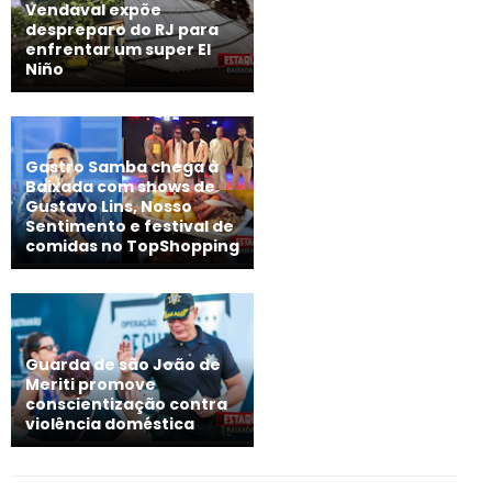
Vendaval expõe
despreparo do RJ para
enfrentar um super El
Niño
Gastro Samba chega à
Baixada com shows de
Gustavo Lins, Nosso
Sentimento e festival de
comidas no TopShopping
Guarda de são João de
Meriti promove
conscientização contra
violência doméstica