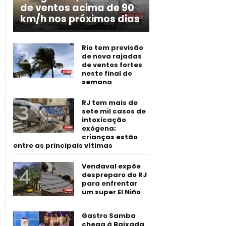
de ventos acima de 90
km/h nos próximos dias
Rio tem previsão
de nova rajadas
de ventos fortes
neste final de
semana
RJ tem mais de
sete mil casos de
intoxicação
exógena;
crianças estão
entre as principais vítimas
Vendaval expõe
despreparo do RJ
para enfrentar
um super El Niño
Gastro Samba
chega à Baixada