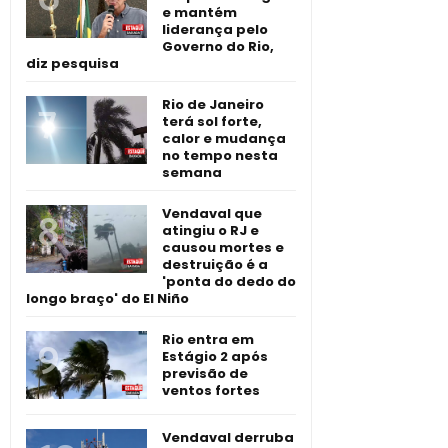
e mantém
liderança pelo
Governo do Rio,
diz pesquisa
Rio de Janeiro
terá sol forte,
calor e mudança
no tempo nesta
semana
Vendaval que
atingiu o RJ e
causou mortes e
destruição é a
'ponta do dedo do
longo braço' do El Niño
Rio entra em
Estágio 2 após
previsão de
ventos fortes
Vendaval derruba