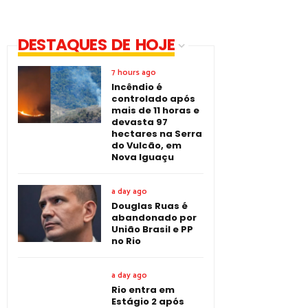
DESTAQUES DE HOJE
7 hours ago
Incêndio é
controlado após
mais de 11 horas e
devasta 97
hectares na Serra
do Vulcão, em
Nova Iguaçu
a day ago
Douglas Ruas é
abandonado por
União Brasil e PP
no Rio
a day ago
Rio entra em
Estágio 2 após