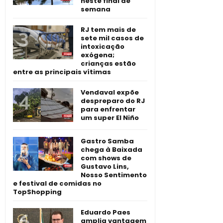
neste final de
semana
RJ tem mais de
sete mil casos de
intoxicação
exógena;
crianças estão
entre as principais vítimas
Vendaval expõe
despreparo do RJ
para enfrentar
um super El Niño
Gastro Samba
chega à Baixada
com shows de
Gustavo Lins,
Nosso Sentimento
e festival de comidas no
TopShopping
Eduardo Paes
amplia vantagem