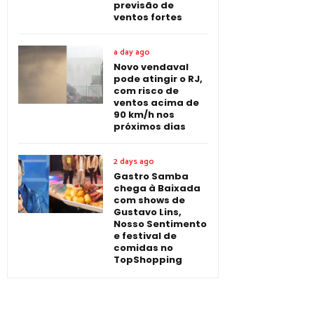
previsão de
ventos fortes
a day ago
Novo vendaval
pode atingir o RJ,
com risco de
ventos acima de
90 km/h nos
próximos dias
2 days ago
Gastro Samba
chega à Baixada
com shows de
Gustavo Lins,
Nosso Sentimento
e festival de
comidas no
TopShopping