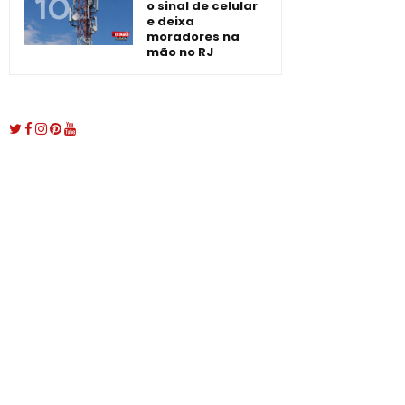
o sinal de celular
e deixa
moradores na
mão no RJ