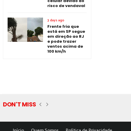
celular devido ao
risco de vendaval
3 days ago
Frente fria que
está em SP segue
em direção ao RJ
e pode trazer
ventos acima de
100 km/h
DON'T MISS
Início
Quem Somos
Política de Privacidade