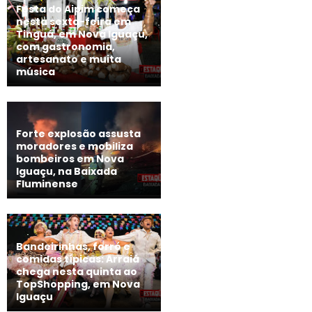
Festa do Aipim começa
nesta sexta-feira em
Tinguá, em Nova Iguaçu,
com gastronomia,
artesanato e muita
música
Forte explosão assusta
moradores e mobiliza
bombeiros em Nova
Iguaçu, na Baixada
Fluminense
Bandeirinhas, forró e
comidas típicas: Arraiá
chega nesta quinta ao
TopShopping, em Nova
Iguaçu