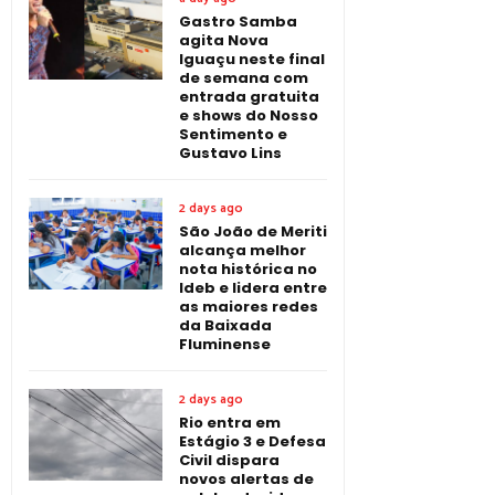
Gastro Samba
agita Nova
Iguaçu neste final
de semana com
entrada gratuita
e shows do Nosso
Sentimento e
Gustavo Lins
2 days ago
São João de Meriti
alcança melhor
nota histórica no
Ideb e lidera entre
as maiores redes
da Baixada
Fluminense
2 days ago
Rio entra em
Estágio 3 e Defesa
Civil dispara
novos alertas de