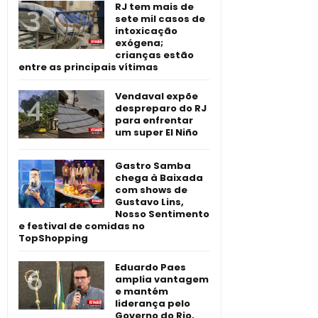
RJ tem mais de
sete mil casos de
intoxicação
exógena;
crianças estão
entre as principais vítimas
Vendaval expõe
despreparo do RJ
para enfrentar
um super El Niño
Gastro Samba
chega à Baixada
com shows de
Gustavo Lins,
Nosso Sentimento
e festival de comidas no
TopShopping
Eduardo Paes
amplia vantagem
e mantém
liderança pelo
Governo do Rio,