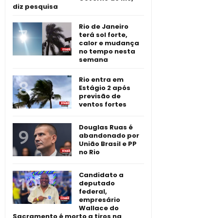
diz pesquisa
Rio de Janeiro
terá sol forte,
calor e mudança
no tempo nesta
semana
Rio entra em
Estágio 2 após
previsão de
ventos fortes
Douglas Ruas é
abandonado por
União Brasil e PP
no Rio
Candidato a
deputado
federal,
empresário
Wallace do
Sacramento é morto a tiros na