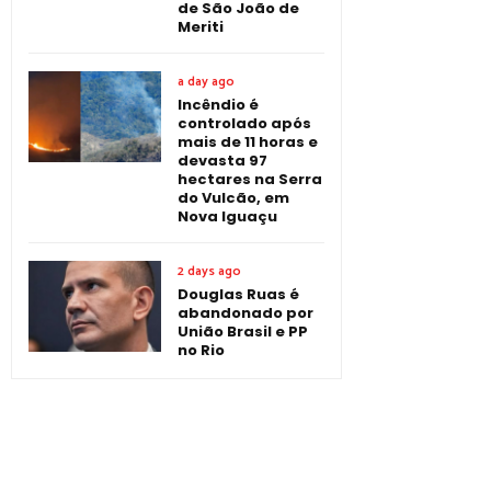
de São João de
Meriti
a day ago
Incêndio é
controlado após
mais de 11 horas e
devasta 97
hectares na Serra
do Vulcão, em
Nova Iguaçu
2 days ago
Douglas Ruas é
abandonado por
União Brasil e PP
no Rio