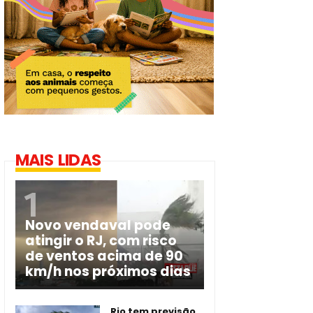
MAIS LIDAS
Novo vendaval pode
atingir o RJ, com risco
de ventos acima de 90
km/h nos próximos dias
Rio tem previsão