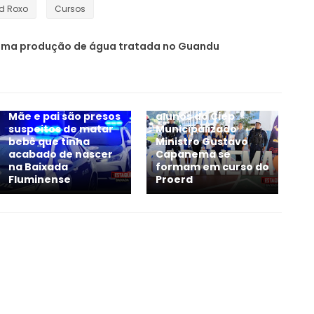
rd Roxo
Cursos
oma produção de água tratada no Guandu
Em Belford Roxo, 101
Mãe e pai são presos
alunos do Ciep
suspeitos de matar
Municipalizado
bebê que tinha
Ministro Gustavo
acabado de nascer
Capanema se
na Baixada
formam em curso do
Fluminense
Proerd