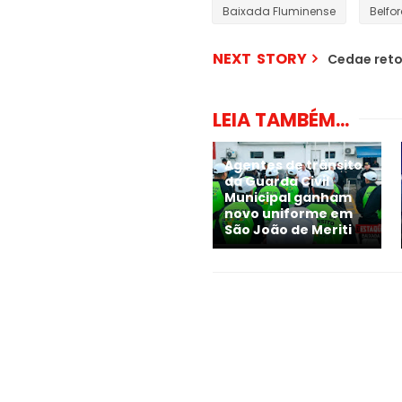
Baixada Fluminense
Belfo
NEXT STORY
Cedae ret
LEIA TAMBÉM...
Agentes de trânsito
da Guarda Civil
Municipal ganham
novo uniforme em
São João de Meriti