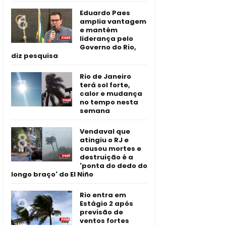
Eduardo Paes
amplia vantagem
e mantém
liderança pelo
Governo do Rio,
diz pesquisa
Rio de Janeiro
terá sol forte,
calor e mudança
no tempo nesta
semana
Vendaval que
atingiu o RJ e
causou mortes e
destruição é a
'ponta do dedo do
longo braço' do El Niño
Rio entra em
Estágio 2 após
previsão de
ventos fortes