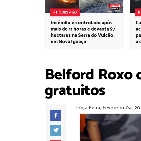
4 HOURS AGO
5
Incêndio é controlado após
Ca
mais de 11 horas e devasta 97
ac
hectares na Serra do Vulcão,
pe
em Nova Iguaçu
a 
Belford Roxo o
gratuitos
Terça-Feira, Fevereiro 04, 2