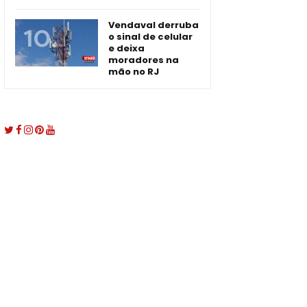
Vendaval derruba
o sinal de celular
e deixa
moradores na
mão no RJ