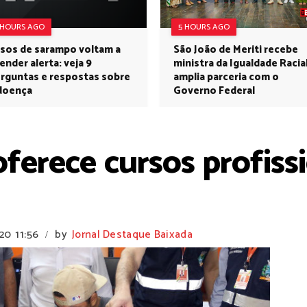
 HOURS AGO
5 HOURS AGO
sos de sarampo voltam a
São João de Meriti recebe
ender alerta: veja 9
ministra da Igualdade Racia
rguntas e respostas sobre
amplia parceria com o
doença
Governo Federal
ferece cursos profiss
020
11:56
by
Jornal Destaque Baixada
/