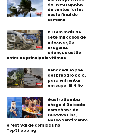
de nova rajadas
de ventos fortes
neste final de
semana
RJ tem mais de
sete mil casos de
intoxicação
exógena;
crianças estão
entre as principais vítimas
Vendaval expõe
despreparo do RJ
para enfrentar
um super El Niño
Gastro Samba
chega à Baixada
com shows de
Gustavo Lins,
Nosso Sentimento
e festival de comidas no
TopShopping