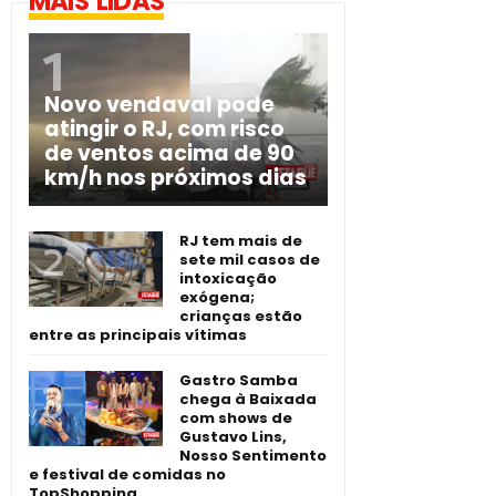
MAIS LIDAS
Novo vendaval pode
atingir o RJ, com risco
de ventos acima de 90
km/h nos próximos dias
RJ tem mais de
sete mil casos de
intoxicação
exógena;
crianças estão
entre as principais vítimas
Gastro Samba
chega à Baixada
com shows de
Gustavo Lins,
Nosso Sentimento
e festival de comidas no
TopShopping