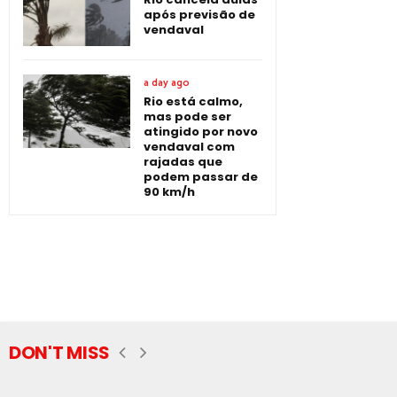
após previsão de
vendaval
a day ago
Rio está calmo,
mas pode ser
atingido por novo
vendaval com
rajadas que
podem passar de
90 km/h
DON'T MISS