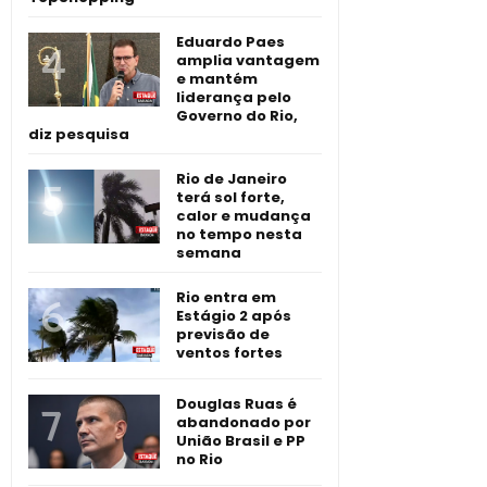
Eduardo Paes
amplia vantagem
e mantém
liderança pelo
Governo do Rio,
diz pesquisa
Rio de Janeiro
terá sol forte,
calor e mudança
no tempo nesta
semana
Rio entra em
Estágio 2 após
previsão de
ventos fortes
Douglas Ruas é
abandonado por
União Brasil e PP
no Rio