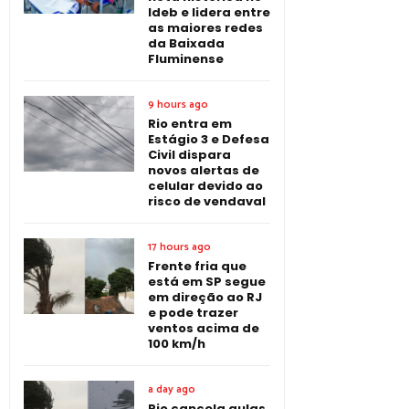
Ideb e lidera entre
as maiores redes
da Baixada
Fluminense
9 hours ago
Rio entra em
Estágio 3 e Defesa
Civil dispara
novos alertas de
celular devido ao
risco de vendaval
17 hours ago
Frente fria que
está em SP segue
em direção ao RJ
e pode trazer
ventos acima de
100 km/h
a day ago
Rio cancela aulas