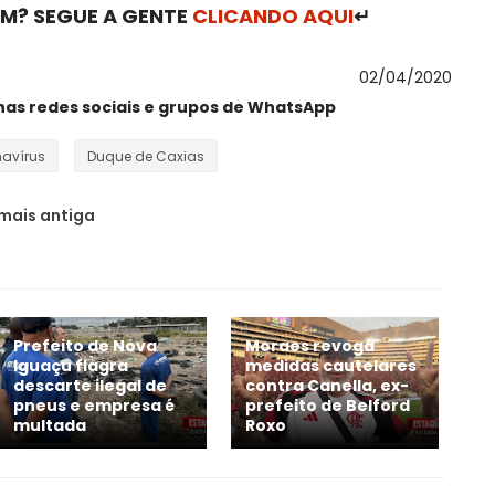
M? SEGUE A GENTE
CLICANDO AQUI
↵
02/04/2020
nas redes sociais e grupos de WhatsApp
avírus
Duque de Caxias
mais antiga
Prefeito de Nova
Moraes revoga
Iguaçu flagra
medidas cautelares
descarte ilegal de
contra Canella, ex-
pneus e empresa é
prefeito de Belford
multada
Roxo