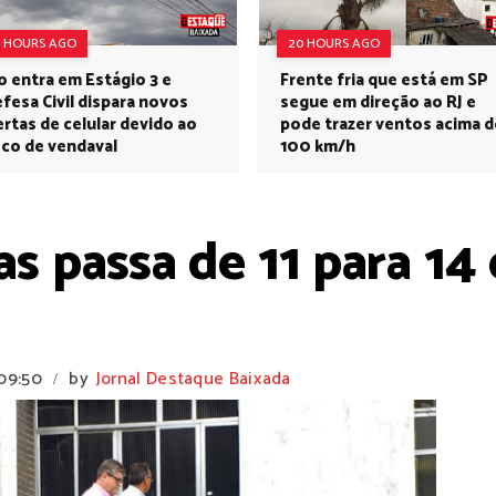
3 HOURS AGO
20 HOURS AGO
o entra em Estágio 3 e
Frente fria que está em SP
fesa Civil dispara novos
segue em direção ao RJ e
ertas de celular devido ao
pode trazer ventos acima d
sco de vendaval
100 km/h
s passa de 11 para 14
09:50
by
Jornal Destaque Baixada
/