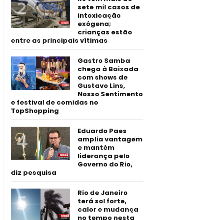
sete mil casos de
intoxicação
exógena;
crianças estão
entre as principais vítimas
Gastro Samba
chega à Baixada
com shows de
Gustavo Lins,
Nosso Sentimento
e festival de comidas no
TopShopping
Eduardo Paes
amplia vantagem
e mantém
liderança pelo
Governo do Rio,
diz pesquisa
Rio de Janeiro
terá sol forte,
calor e mudança
no tempo nesta