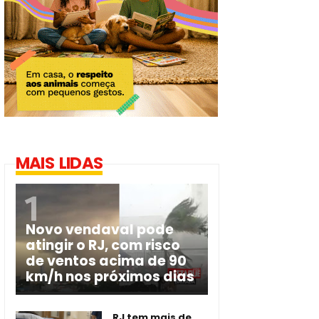
MAIS LIDAS
Novo vendaval pode
atingir o RJ, com risco
de ventos acima de 90
km/h nos próximos dias
RJ tem mais de