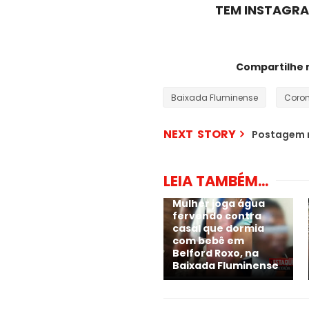
TEM INSTAGRA
Compartilhe 
Baixada Fluminense
Coron
NEXT STORY
Postagem 
LEIA TAMBÉM...
Mulher joga água
fervendo contra
casal que dormia
com bebê em
Belford Roxo, na
Baixada Fluminense