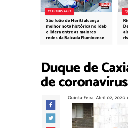
12 HOURS AGO
1
São João de Meriti alcança
Ri
melhor nota histórica no Ideb
De
e lidera entre as maiores
al
redes da Baixada Fluminense
ri
Duque de Caxia
de coronavírus
Quinta-Feira, Abril 02, 2020