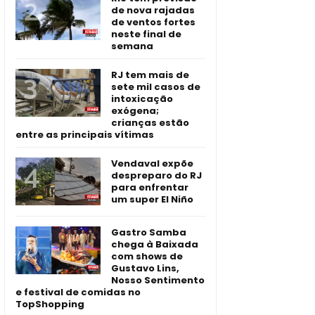
de nova rajadas
de ventos fortes
neste final de
semana
RJ tem mais de
sete mil casos de
intoxicação
exógena;
crianças estão
entre as principais vítimas
Vendaval expõe
despreparo do RJ
para enfrentar
um super El Niño
Gastro Samba
chega à Baixada
com shows de
Gustavo Lins,
Nosso Sentimento
e festival de comidas no
TopShopping