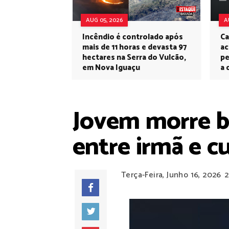
AUG 05, 2026
A
Incêndio é controlado após
Ca
mais de 11 horas e devasta 97
ac
hectares na Serra do Vulcão,
pe
em Nova Iguaçu
a 
Jovem morre ba
entre irmã e 
Terça-Feira, Junho 16, 2026
2