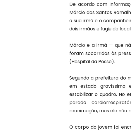
De acordo com informaçõe
Márcio dos Santos Ramalho
a sua irmã e o companheir
dois irmãos e fugiu do loca
Márcio e a irmã — que nã
foram socorridos às press
(Hospital da Posse).
Segundo a prefeitura do m
em estado gravíssimo e
estabilizar o quadro. No 
parada cardiorrespira
reanimação, mas ele não re
O corpo do jovem foi enca