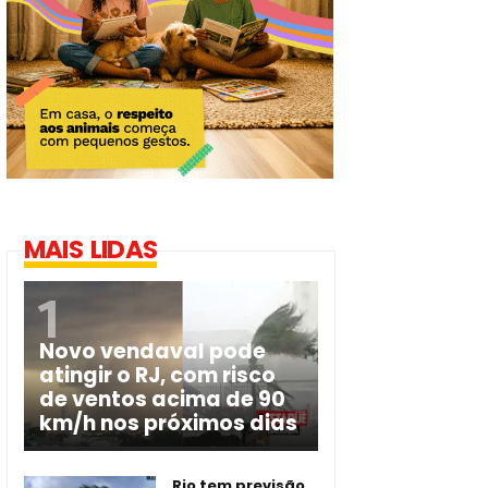
MAIS LIDAS
Novo vendaval pode
atingir o RJ, com risco
de ventos acima de 90
km/h nos próximos dias
Rio tem previsão