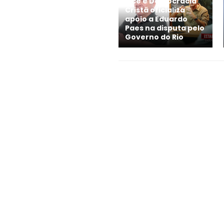
vice e Democracia
Cristã oficializa
apoio a Eduardo
Paes na disputa pelo
Governo do Rio