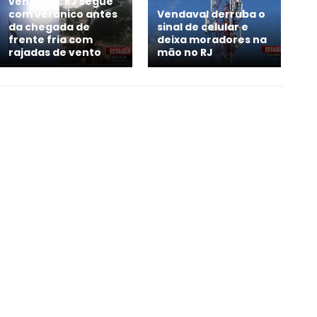
vendaval: RJ segue
com veranico antes
Vendaval derruba o
da chegada de
sinal de celular e
frente fria com
deixa moradores na
rajadas de vento
mão no RJ