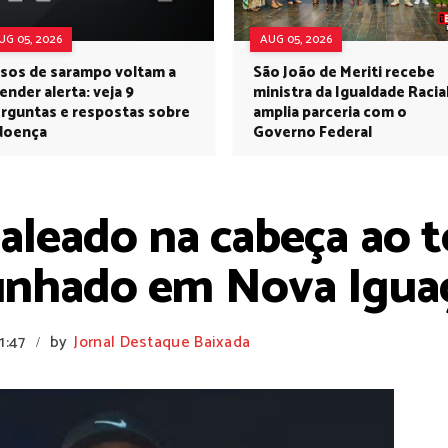
UG 05, 2026
AUG 05, 2026
sos de sarampo voltam a
São João de Meriti recebe
ender alerta: veja 9
ministra da Igualdade Racia
rguntas e respostas sobre
amplia parceria com o
doença
Governo Federal
leado na cabeça ao te
cunhado em Nova Iguaç
1:47
by
Jornal Destaque Baixada
/