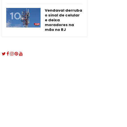
Vendaval derruba
o sinal de celular
e deixa
moradores na
mão no RJ