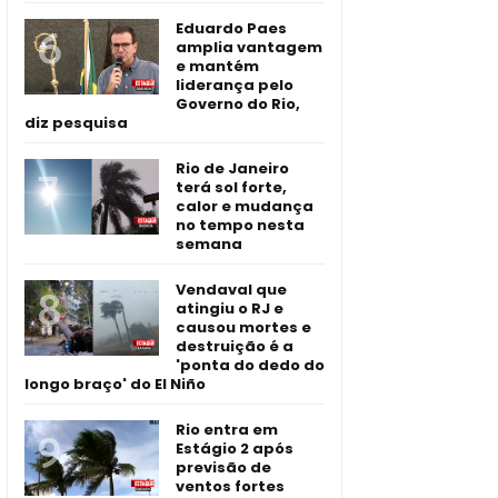
Eduardo Paes
amplia vantagem
e mantém
liderança pelo
Governo do Rio,
diz pesquisa
Rio de Janeiro
terá sol forte,
calor e mudança
no tempo nesta
semana
Vendaval que
atingiu o RJ e
causou mortes e
destruição é a
'ponta do dedo do
longo braço' do El Niño
Rio entra em
Estágio 2 após
previsão de
ventos fortes