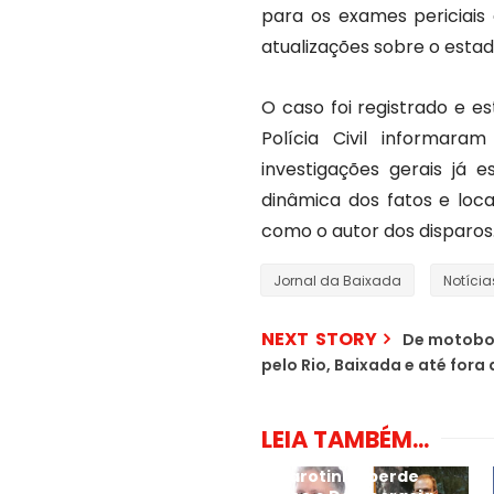
para os exames periciais
atualizações sobre o esta
O caso foi registrado e e
Polícia Civil informar
investigações gerais já e
dinâmica dos fatos e loc
como o autor dos disparos
Jornal da Baixada
Notícia
NEXT STORY
De motoboy
pelo Rio, Baixada e até fora 
LEIA TAMBÉM...
Garotinho perde