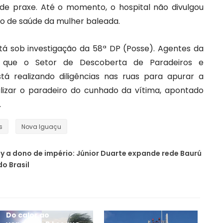
 de praxe. Até o momento, o hospital não divulgou
do de saúde da mulher baleada.
stá sob investigação da 58ª DP (Posse). Agentes da
am que o Setor de Descoberta de Paradeiros e
stá realizando diligências nas ruas para apurar a
alizar o paradeiro do cunhado da vítima, apontado
.
s
Nova Iguaçu
 a dono de império: Júnior Duarte expande rede Baurú
do Brasil
Do calor ao