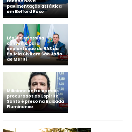
recebe nova
pavimentação asfáltica
em Belford Roxo
Léo Vieira assina
convênio para
implantação do RAS da
Polícia Civil em São João
de Meriti
Miliciano entre os mais
procurados do Espírito
Santo é preso na Baixada
Fluminense