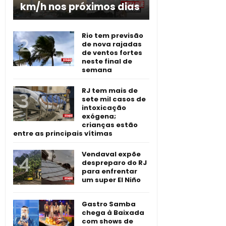
km/h nos próximos dias
Rio tem previsão
de nova rajadas
de ventos fortes
neste final de
semana
RJ tem mais de
sete mil casos de
intoxicação
exógena;
crianças estão
entre as principais vítimas
Vendaval expõe
despreparo do RJ
para enfrentar
um super El Niño
Gastro Samba
chega à Baixada
com shows de