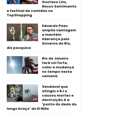
Gustavo Lins,
Nosso Sentimento
e festival de comidas no
TopShopping
Eduardo Paes
amplia vantagem
e mantém
liderança pelo
Governo do Rio,
diz pesquisa
Rio de Janeiro
terá sol forte,
calor e mudança
no tempo nesta
semana
Vendaval que
atingiu o RJ e
causou mortes e
destruição é a
'ponta do dedo do
longo braço' do El Niño