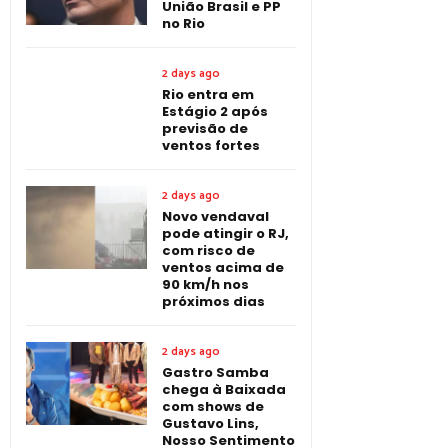
União Brasil e PP
no Rio
2 days ago
Rio entra em
Estágio 2 após
previsão de
ventos fortes
2 days ago
Novo vendaval
pode atingir o RJ,
com risco de
ventos acima de
90 km/h nos
próximos dias
2 days ago
Gastro Samba
chega à Baixada
com shows de
Gustavo Lins,
Nosso Sentimento