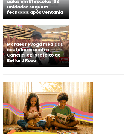
aulas em 81 escolas; 63
unidades seguem
fechadas após ventania
Moraes revoga medidas
cautelares contra
Canella, ex-prefeito de
Belford Roxo