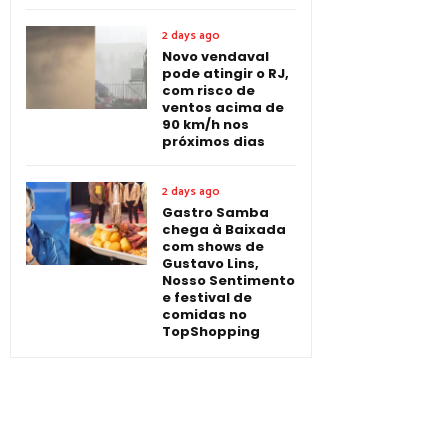
2 days ago
Novo vendaval
pode atingir o RJ,
com risco de
ventos acima de
90 km/h nos
próximos dias
2 days ago
Gastro Samba
chega à Baixada
com shows de
Gustavo Lins,
Nosso Sentimento
e festival de
comidas no
TopShopping