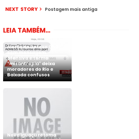
NEXT STORY
Postagem mais antiga
LEIA TAMBÉM...
Alerta da Defesa Civil
com mensagem
ofensiva e termo
"misantropia" deixa
moradores do Rio e
Baixada confusos
Nova Iguaçu retoma