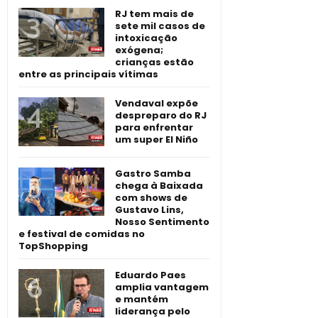
RJ tem mais de
sete mil casos de
intoxicação
exógena;
crianças estão
entre as principais vítimas
Vendaval expõe
despreparo do RJ
para enfrentar
um super El Niño
Gastro Samba
chega à Baixada
com shows de
Gustavo Lins,
Nosso Sentimento
e festival de comidas no
TopShopping
Eduardo Paes
amplia vantagem
e mantém
liderança pelo