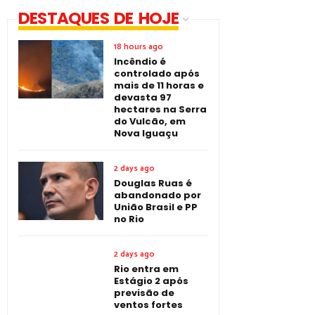
DESTAQUES DE HOJE
18 hours ago
Incêndio é
controlado após
mais de 11 horas e
devasta 97
hectares na Serra
do Vulcão, em
Nova Iguaçu
2 days ago
Douglas Ruas é
abandonado por
União Brasil e PP
no Rio
2 days ago
Rio entra em
Estágio 2 após
previsão de
ventos fortes