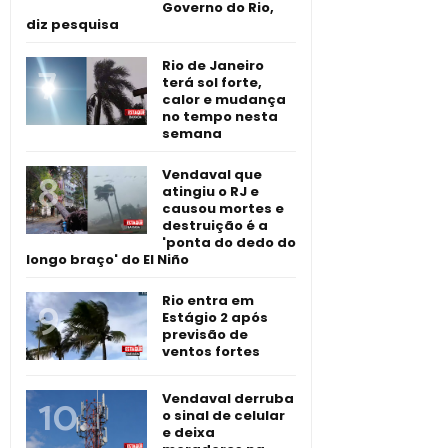
Governo do Rio,
diz pesquisa
Rio de Janeiro
terá sol forte,
calor e mudança
no tempo nesta
semana
Vendaval que
atingiu o RJ e
causou mortes e
destruição é a
'ponta do dedo do
longo braço' do El Niño
Rio entra em
Estágio 2 após
previsão de
ventos fortes
Vendaval derruba
o sinal de celular
e deixa