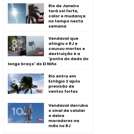
Rio de Janeiro
terá sol forte,
calor e mudança
no tempo nesta
semana
Vendaval que
atingiu o RJ e
causou mortes e
destruição é a
'ponta do dedo do
longo braço' do El Niño
Rio entra em
Estágio 2 após
previsão de
ventos fortes
Vendaval derruba
o sinal de celular
e deixa
moradores na
mão no RJ