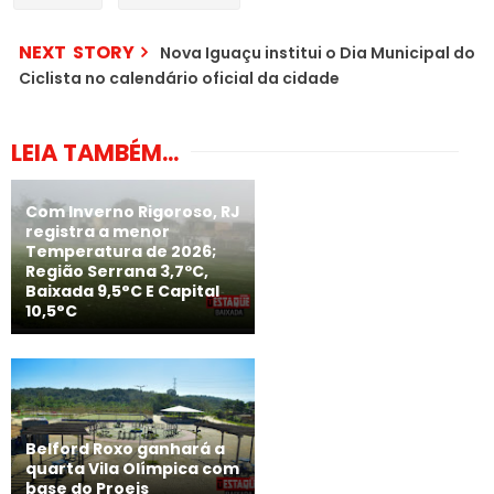
NEXT STORY
Nova Iguaçu institui o Dia Municipal do
Ciclista no calendário oficial da cidade
LEIA TAMBÉM...
Com Inverno Rigoroso, RJ
registra a menor
Temperatura de 2026;
Região Serrana 3,7ºC,
Baixada 9,5°C E Capital
10,5°C
Belford Roxo ganhará a
quarta Vila Olímpica com
base do Proeis