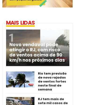
MAIS LIDAS
Novo vendaval pode
atingir o RJ, com risco
de ventos acima de 90
km/h nos próximos dias
Rio tem previsão
de nova rajadas
de ventos fortes
neste final de
semana
RJ tem mais de
sete mil casos de