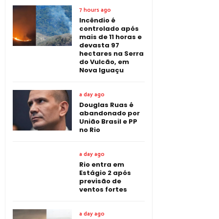
7 hours ago
Incêndio é
controlado após
mais de 11 horas e
devasta 97
hectares na Serra
do Vulcão, em
Nova Iguaçu
a day ago
Douglas Ruas é
abandonado por
União Brasil e PP
no Rio
a day ago
Rio entra em
Estágio 2 após
previsão de
ventos fortes
a day ago