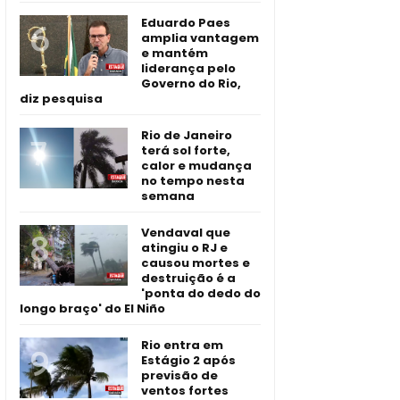
Eduardo Paes
amplia vantagem
e mantém
liderança pelo
Governo do Rio,
diz pesquisa
Rio de Janeiro
terá sol forte,
calor e mudança
no tempo nesta
semana
Vendaval que
atingiu o RJ e
causou mortes e
destruição é a
'ponta do dedo do
longo braço' do El Niño
Rio entra em
Estágio 2 após
previsão de
ventos fortes