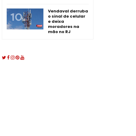
Vendaval derruba
o sinal de celular
e deixa
moradores na
mão no RJ