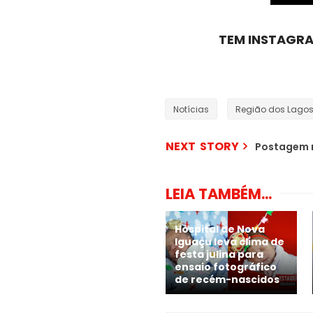
TEM INSTAGRA
Notícias
Região dos Lago
NEXT STORY
Postagem 
LEIA TAMBÉM...
Hospital de Nova
Iguaçu leva clima de
festa julina para
ensaio fotográfico
de recém-nascidos