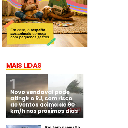
MAIS LIDAS
Novo vendaval pode
atingir o RJ, com risco
de ventos acima de 90
km/h nos próximos dias
Rio tem previsão