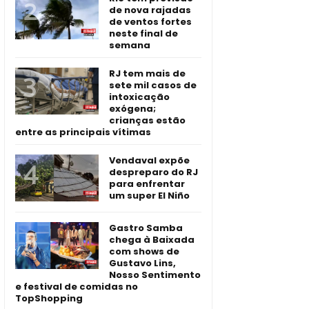
de nova rajadas
de ventos fortes
neste final de
semana
RJ tem mais de
sete mil casos de
intoxicação
exógena;
crianças estão
entre as principais vítimas
Vendaval expõe
despreparo do RJ
para enfrentar
um super El Niño
Gastro Samba
chega à Baixada
com shows de
Gustavo Lins,
Nosso Sentimento
e festival de comidas no
TopShopping