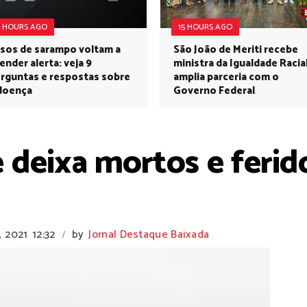
5 HOURS AGO
15 HOURS AGO
sos de sarampo voltam a
São João de Meriti recebe
ender alerta: veja 9
ministra da Igualdade Racia
rguntas e respostas sobre
amplia parceria com o
doença
Governo Federal
 deixa mortos e ferid
, 2021
12:32
by
Jornal Destaque Baixada
/