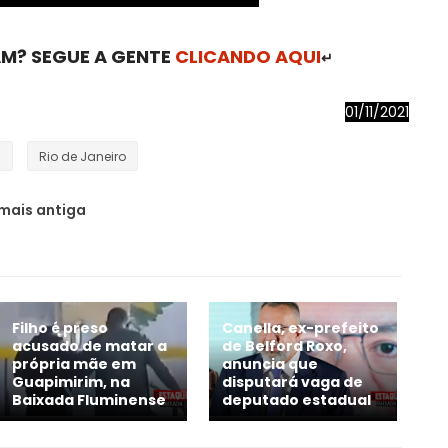
M? SEGUE A GENTE
CLICANDO AQUI
↵
01/11/2021
s
Rio de Janeiro
mais antiga
Filho é preso
Canella, ex-prefeito
acusado de matar a
de Belford Roxo,
própria mãe em
anuncia que
Guapimirim, na
disputará vaga de
Baixada Fluminense
deputado estadual