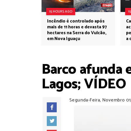
15 HOURS AGO
1
Incêndio é controlado após
Ca
mais de 11 horas e devasta 97
ac
hectares na Serra do Vulcão,
pe
em Nova Iguaçu
a 
Barco afunda e
Lagos; VÍDEO
Segunda-Feira, Novembro 01