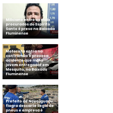
Miliciano entre os mais
procurados do Espírito
Santo é preso na Baixada
Fluminense
Motorista entra na
contramão e provoca
acidente que mata
jovem entregador em
Mesquita, na Baixada
Fluminense
Prefeito de Nova Iguaçu
flagra descarte ilegal de
pneus e empresa é