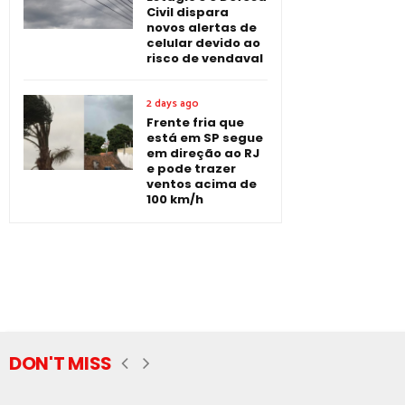
Civil dispara
novos alertas de
celular devido ao
risco de vendaval
2 days ago
Frente fria que
está em SP segue
em direção ao RJ
e pode trazer
ventos acima de
100 km/h
DON'T MISS