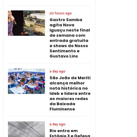
20 hours ago
Gastro Samba
agita Nova
Iguaçu neste final
de semana com
entrada gratuita
e shows do Nosso
Sentimento e
Gustavo Lins
a day ago
São João de Meriti
alcança melhor
nota histórica no
Ideb e lidera entre
as maiores redes
da Baixada
Fluminense
a day ago
Rio entra em
Estágio 3 e Defesa