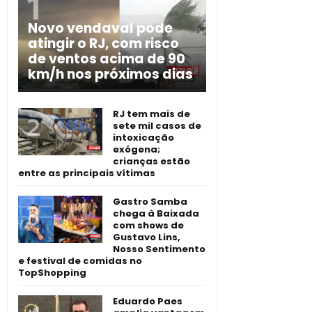
Novo vendaval pode
atingir o RJ, com risco
de ventos acima de 90
km/h nos próximos dias
RJ tem mais de
sete mil casos de
intoxicação
exógena;
crianças estão
entre as principais vítimas
Gastro Samba
chega à Baixada
com shows de
Gustavo Lins,
Nosso Sentimento
e festival de comidas no
TopShopping
Eduardo Paes