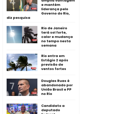
amplia vantagem
e mantém
liderança pelo
Governo do Rio,
diz pesquisa
Rio de Janeiro
terá sol forte,
calor e mudança
no tempo nesta
semana
Rio entra em
Estágio 2 após
previsão de
ventos fortes
Douglas Ruas é
abandonado por
União Brasil e PP
no Rio
Candidato a
deputado