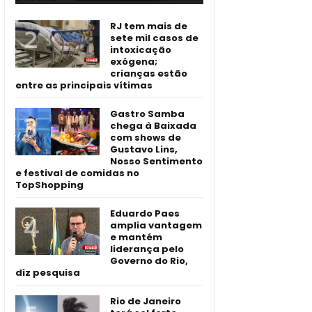
RJ tem mais de
sete mil casos de
intoxicação
exógena;
crianças estão
entre as principais vítimas
Gastro Samba
chega à Baixada
com shows de
Gustavo Lins,
Nosso Sentimento
e festival de comidas no
TopShopping
Eduardo Paes
amplia vantagem
e mantém
liderança pelo
Governo do Rio,
diz pesquisa
Rio de Janeiro