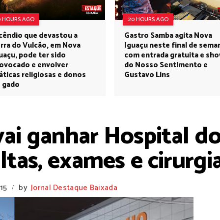
0 HOURS AGO
20 HOURS AGO
cêndio que devastou a
Gastro Samba agita Nova
rra do Vulcão, em Nova
Iguaçu neste final de sema
uaçu, pode ter sido
com entrada gratuita e sh
ovocado e envolver
do Nosso Sentimento e
áticas religiosas e donos
Gustavo Lins
 gado
ai ganhar Hospital do
ltas, exames e cirurgi
:15
by
Jornal Destaque Baixada
/