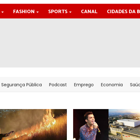
FASHION
SPORTS
CANAL
CIDADES DA 
Segurança Pública
Podcast
Emprego
Economia
Saú