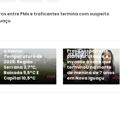
iros entre PMs e traficantes termina com suspeito
guaçu
Com Inverno
Rigoroso, RJ registra
a menor
Preso suspeito de
Temperatura de
planejar ataque e
2026; Região
invasão à casa que
Serrana 3,7ºC,
terminou na morte
Baixada 9,5°C E
de menina de 7 anos
Capital 10,5°C
em Nova Iguaçu