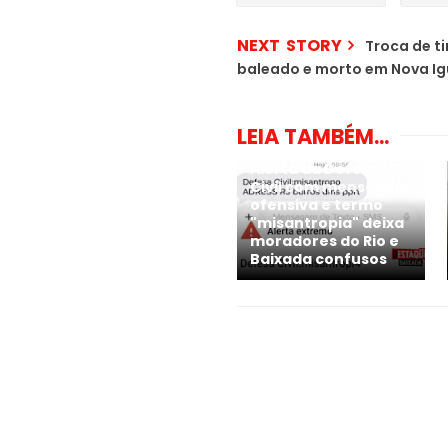
NEXT STORY
Troca de t
baleado e morto em Nova I
LEIA TAMBÉM...
Alerta da Defesa
Civil com mensagem
ofensiva e termo
"misantropia" deixa
moradores do Rio e
Baixada confusos