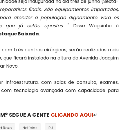
nidade seja inaugurada no dia três de junho (Sexta-
eparativos finais. São equipamentos importados,
, para atender a população dignamente. Fora os
dos que já estão apostos.
" Disse Waguinho à
estaque Baixada
.
 com três centros cirúrgicos, serão realizadas mais
io, que ficará instalado na altura da Avenida Joaquim
lar Novo.
 infraestrutura, com salas de consulta, exames,
s com tecnologia avançada com capacidade para
M? SEGUE A GENTE
CLICANDO AQUI
↵
rd Roxo
Notícias
RJ