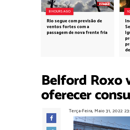
8 HOURS AGO
1
Rio segue com previsão de
In
ventos fortes com a
Se
passagem de nova frente fria
Ig
pr
pr
de
Belford Roxo v
oferecer consu
Terça-Feira, Maio 31, 2022
23