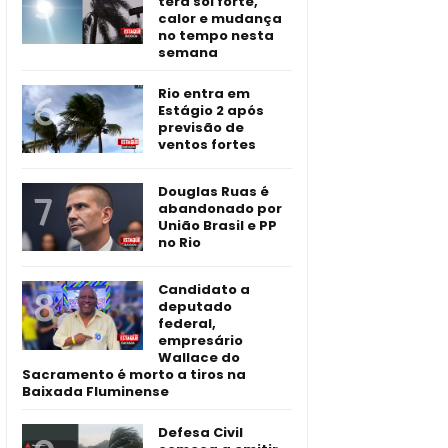
terá sol forte,
calor e mudança
no tempo nesta
semana
Rio entra em
Estágio 2 após
previsão de
ventos fortes
Douglas Ruas é
abandonado por
União Brasil e PP
no Rio
Candidato a
deputado
federal,
empresário
Wallace do
Sacramento é morto a tiros na
Baixada Fluminense
Defesa Civil