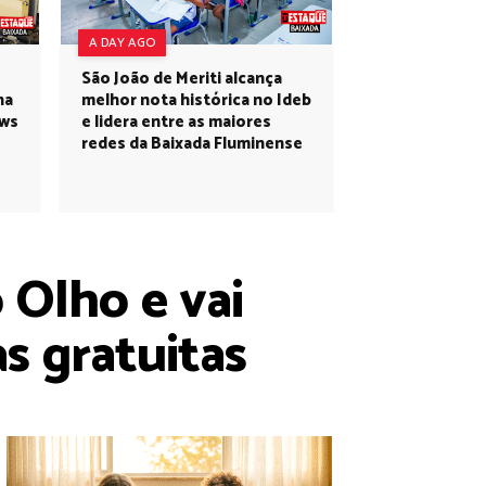
A DAY AGO
São João de Meriti alcança
na
melhor nota histórica no Ideb
ows
e lidera entre as maiores
redes da Baixada Fluminense
 Olho e vai
as gratuitas