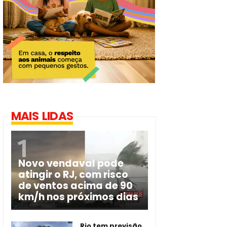
MAIS LIDAS
Novo vendaval pode
atingir o RJ, com risco
de ventos acima de 90
km/h nos próximos dias
Rio tem previsão