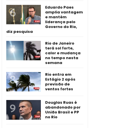
Eduardo Paes
amplia vantagem
e mantém
liderança pelo
Governo do Rio,
diz pesquisa
Rio de Janeiro
terá sol forte,
calor e mudança
no tempo nesta
semana
Rio entra em
Estágio 2 após
previsão de
ventos fortes
Douglas Ruas é
abandonado por
União Brasil e PP
no Rio