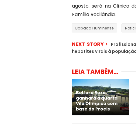
agosto, será na Clínica d
Família Rodilândia.
Baixada Fluminense
Notíc
NEXT STORY
Profission
hepatites virais à populaçã
LEIA TAMBÉM...
Belford Roxo
ganhará a quarta
Vila Olímpica com
base do Proeis