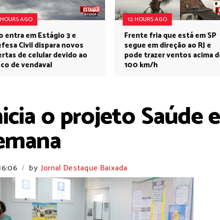
 HOURS AGO
12 HOURS AGO
o entra em Estágio 3 e
Frente fria que está em SP
fesa Civil dispara novos
segue em direção ao RJ e
ertas de celular devido ao
pode trazer ventos acima d
sco de vendaval
100 km/h
icia o projeto Saúde 
semana
16:06
by
Jornal Destaque Baixada
/