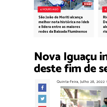
4 HOURS AGO
4
São João de Meriti alcança
Ri
melhor nota histórica no Ideb
De
e lidera entre as maiores
al
redes da Baixada Fluminense
ri
Nova Iguaçu in
deste fim de 
Quinta-Feira, Julho 28, 2022