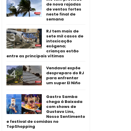
de nova rajadas
de ventos fortes
neste final de
semana
RJ tem mais de
sete mil casos de
intoxicação
exógena;
crianças estão
entre as principais vítimas
Vendaval expõe
despreparo do RJ
para enfrentar
um super El Niño
Gastro Samba
chega à Baixada
com shows de
Gustavo Lins,
Nosso Sentimento
e festival de comidas no
TopShopping