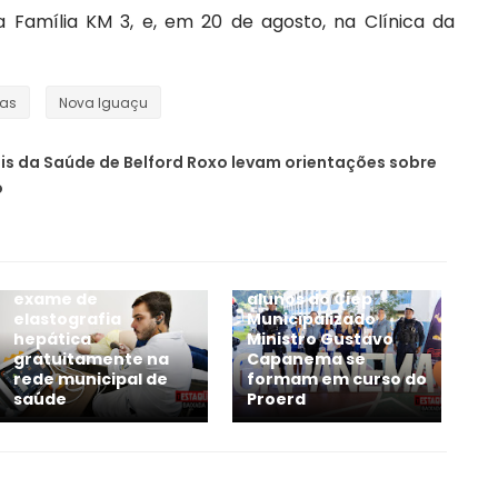
a Família KM 3, e, em 20 de agosto, na Clínica da
ias
Nova Iguaçu
ais da Saúde de Belford Roxo levam orientações sobre
o
Nova Iguaçu oferece
Em Belford Roxo, 101
exame de
alunos do Ciep
elastografia
Municipalizado
hepática
Ministro Gustavo
gratuitamente na
Capanema se
rede municipal de
formam em curso do
saúde
Proerd