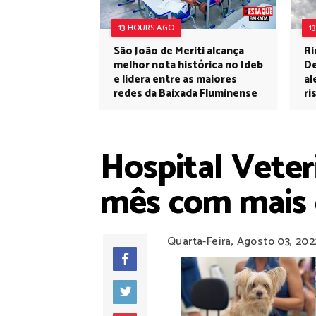
13 HOURS AGO
1
São João de Meriti alcança
Ri
melhor nota histórica no Ideb
De
e lidera entre as maiores
al
redes da Baixada Fluminense
ri
Hospital Vete
mês com mais 
Quarta-Feira, Agosto 03, 202