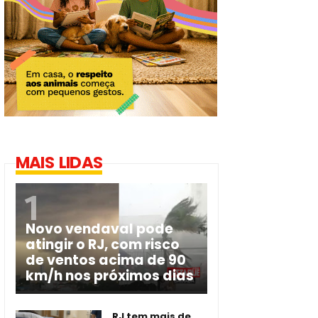
MAIS LIDAS
Novo vendaval pode
atingir o RJ, com risco
de ventos acima de 90
km/h nos próximos dias
RJ tem mais de