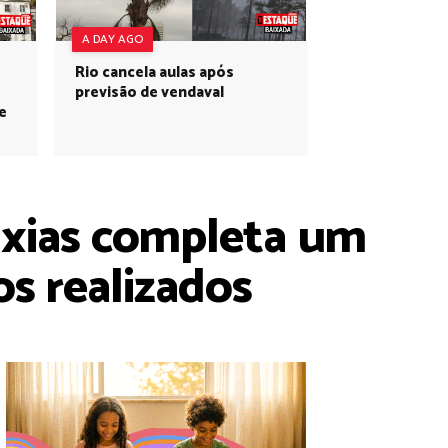
A DAY AGO
Rio cancela aulas após
previsão de vendaval
e
axias completa um
s realizados