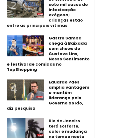
sete mil casos de
intoxicação
exógena;
crianças estão
entre as principais vítimas
Gastro Samba
chega à Baixada
com shows de
Gustavo Lins,
Nosso Sentimento
e festival de comidas no
TopShopping
Eduardo Paes
amplia vantagem
e mantém
liderança pelo
Governo do Rio,
diz pesquisa
Rio de Janeiro
terá sol forte,
calor e mudança
no tempo nesta