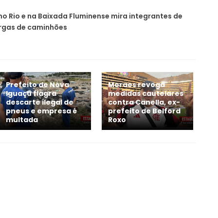
o Rio e na Baixada Fluminense mira integrantes de
argas de caminhões
Prefeito de Nova
Moraes revoga
Iguaçu flagra
medidas cautelares
descarte ilegal de
contra Canella, ex-
pneus e empresa é
prefeito de Belford
multada
Roxo