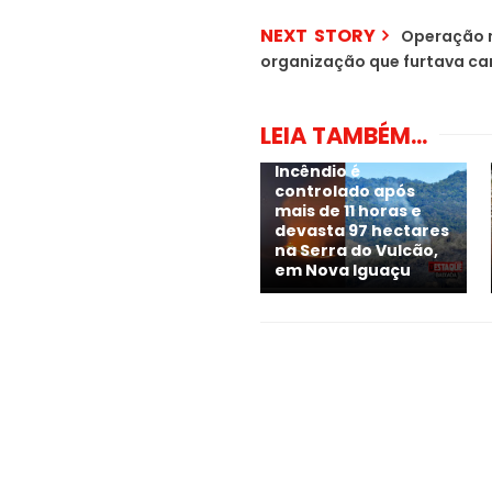
NEXT STORY
Operação n
organização que furtava c
LEIA TAMBÉM...
Incêndio é
controlado após
mais de 11 horas e
devasta 97 hectares
na Serra do Vulcão,
em Nova Iguaçu