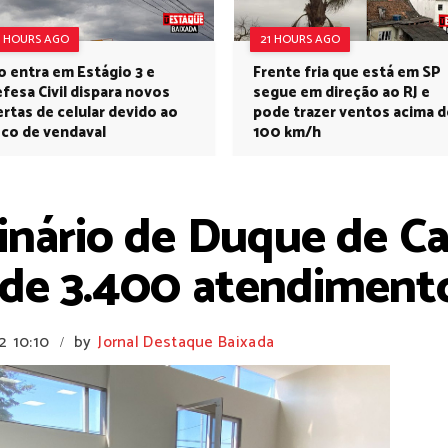
3 HOURS AGO
21 HOURS AGO
o entra em Estágio 3 e
Frente fria que está em SP
fesa Civil dispara novos
segue em direção ao RJ e
ertas de celular devido ao
pode trazer ventos acima d
sco de vendaval
100 km/h
rinário de Duque de C
de 3.400 atendimento
2
10:10
by
Jornal Destaque Baixada
/